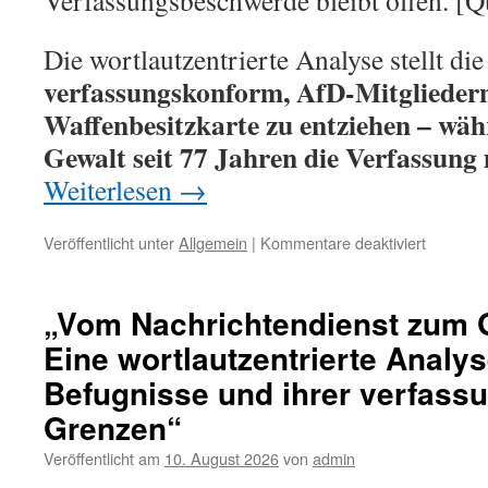
Verfassungsbeschwerde bleibt offen. [Q
Die wortlautzentrierte Analyse stellt di
verfassungskonform, AfD-Mitgliedern
Waffenbesitzkarte zu entziehen – währ
Gewalt seit 77 Jahren die Verfassung 
Weiterlesen
→
für
Veröffentlicht unter
Allgemein
|
Kommentare deaktiviert
„Entwaff
die
AfD
„Vom Nachrichtendienst zum 
–
Eine wortlautzentrierte Analy
aber
wer
Befugnisse und ihrer verfass
entwaffn
den
Grenzen“
Staat?
Veröffentlicht am
10. August 2026
von
admin
Eine
wortlautz