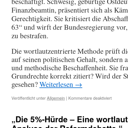
beschäftigt. Schwesig, gebürtige Ostdeu
Finanzbeamtin, präsentiert sich als Käm
Gerechtigkeit. Sie kritisiert die Abscha
63“ und wirft der Bundesregierung vor, 
zu bestrafen.
Die wortlautzentrierte Methode prüft di
auf seinen politischen Gehalt, sondern a
und methodische Beschaffenheit. Sie fr
Grundrechte korrekt zitiert? Wird der Sta
gesehen?
Weiterlesen
→
für
Veröffentlicht unter
Allgemein
|
Kommentare deaktiviert
„Die
Finanzbe
und
„Die 5%-Hürde – Eine wortlaut
die
Verfassu