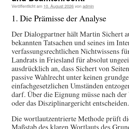
eines
Veröffentlicht am
10. August 2026
von
admin
politisch
1. Die Prämisse der Analyse
Liedes.“
Der Dialogpartner hält Martin Sichert 
bekannten Tatsachen und seines im Int
verfassungsrechtlichen Nichtwissens fü
Landrats in Friesland für absolut ungee
ausdrücklich an, dass Sichert von Seite
passive Wahlrecht unter keinen grundge
einfachgesetzlichen Umständen entzog
darf. Über die Eignung müsse nach der 
oder das Disziplinargericht entscheiden.
Die wortlautzentrierte Methode prüft di
Maßstab des klaren Wortlauts des Grun