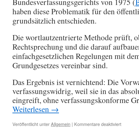
Bundesverfassungsgerichts von 1975 (
B
haben diese Problematik für den öffentl
grundsätzlich entschieden.
Die wortlautzentrierte Methode prüft, o
Rechtsprechung und die darauf aufbau
einfachgesetzlichen Regelungen mit dem
Grundgesetzes vereinbar sind.
Das Ergebnis ist vernichtend: Die Vorw
verfassungswidrig, weil sie in das abso
eingreift, ohne verfassungskonforme G
Weiterlesen
→
für
Veröffentlicht unter
Allgemein
|
Kommentare deaktiviert
„Prüfung
vor