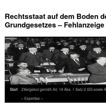
Zum
Inhalt
Rechtsstaat auf dem Boden d
springen
Grundgesetzes – Fehlanzeige
Start
Zitiergebot gemäß Art. 19 Abs. 1 Satz 2 GG sowie A
– Expertise –