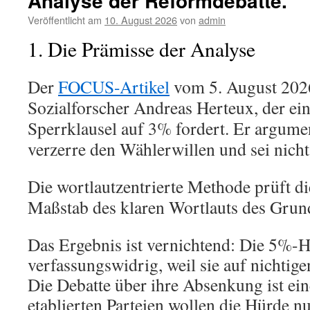
Analyse der Reformdebatte.“
–
Veröffentlicht am
10. August 2026
von
admin
Eine
wortlautz
1. Die Prämisse der Analyse
Analyse
des
Schwesi
Der
FOCUS-Artikel
vom 5. August 2026
Interview
Sozialforscher Andreas Herteux, der e
Sperrklausel auf 3% fordert. Er argumen
verzerre den Wählerwillen und sei nich
Die wortlautzentrierte Methode prüft d
Maßstab des klaren Wortlauts des Grun
Das Ergebnis ist vernichtend: Die 5%-H
verfassungswidrig, weil sie auf nichtig
Die Debatte über ihre Absenkung ist ein
etablierten Parteien wollen die Hürde n