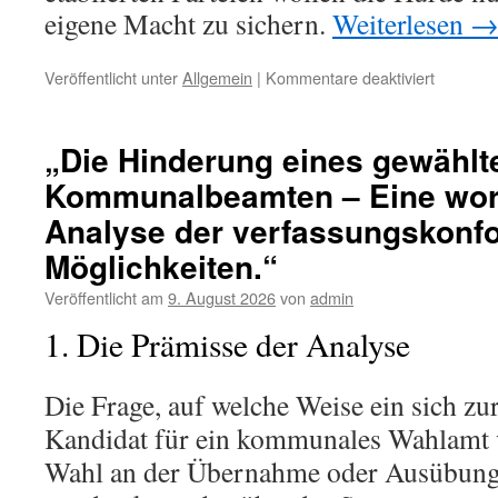
eigene Macht zu sichern.
Weiterlesen
für
Veröffentlicht unter
Allgemein
|
Kommentare deaktiviert
„Die
5%-
Hürde
„Die Hinderung eines gewählt
–
Kommunalbeamten – Eine wort
Eine
wortlautz
Analyse der verfassungskonf
Analyse
der
Möglichkeiten.“
Reformde
Veröffentlicht am
9. August 2026
von
admin
1. Die Prämisse der Analyse
Die Frage, auf welche Weise ein sich zur
Kandidat für ein kommunales Wahlamt v
Wahl an der Übernahme oder Ausübung