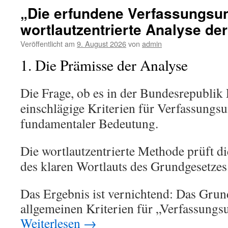
der
„Die erfundene Verfassungsun
Wahl
wortlautzentrierte Analyse der
–
Eine
Veröffentlicht am
9. August 2026
von
admin
wortlautz
Analyse
1. Die Prämisse der Analyse
der
Verfassu
von
Die Frage, ob es in der Bundesrepublik
Wahlbea
einschlägige Kriterien für Verfassungsun
fundamentaler Bedeutung.
Die wortlautzentrierte Methode prüft d
des klaren Wortlauts des Grundgesetzes
Das Ergebnis ist vernichtend: Das Grun
allgemeinen Kriterien für „Verfassungs
Weiterlesen
→