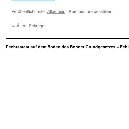
für
Veröffentlicht unter
Allgemein
|
Kommentare deaktiviert
„Die
erfunden
←
Ältere Beiträge
Verfassu
–
Eine
wortlautz
Rechtsstaat auf dem Boden des Bonner Grundgesetzes – Fehl
Analyse
der
Kriterien.