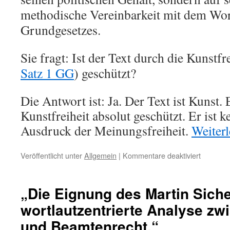
methodische Vereinbarkeit mit dem Wor
Grundgesetzes.
Sie fragt: Ist der Text durch die Kunstfre
Satz 1 GG
) geschützt?
Die Antwort ist: Ja. Der Text ist Kunst. 
Kunstfreiheit absolut geschützt. Er ist kei
Ausdruck der Meinungsfreiheit.
Weiter
für
Veröffentlicht unter
Allgemein
|
Kommentare deaktiviert
„Kunstfre
oder
Staatskri
„Die Eignung des Martin Siche
–
wortlautzentrierte Analyse zw
Eine
wortlautz
und Beamtenrecht.“
Analyse