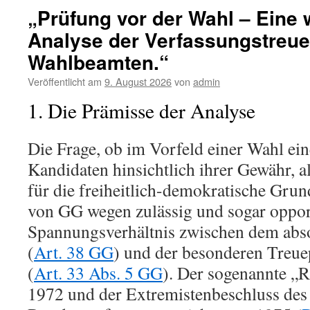
eines
„Prüfung vor der Wahl – Eine w
gewählte
Analyse der Verfassungstreue
Kommun
–
Wahlbeamten.“
Eine
wortlautz
Veröffentlicht am
9. August 2026
von
admin
Analyse
1. Die Prämisse der Analyse
der
verfassu
Möglichke
Die Frage, ob im Vorfeld einer Wahl ei
Kandidaten hinsichtlich ihrer Gewähr, 
für die freiheitlich-demokratische Gru
von GG wegen zulässig und sogar opport
Spannungsverhältnis zwischen dem abs
(
Art. 38 GG
) und der besonderen Treue
(
Art. 33 Abs. 5 GG
). Der sogenannte „R
1972 und der Extremistenbeschluss des