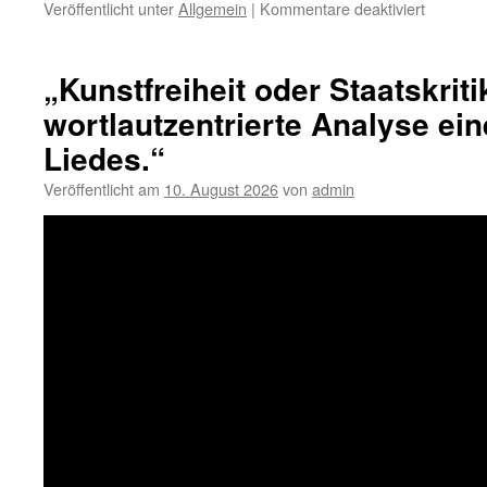
für
Veröffentlicht unter
Allgemein
|
Kommentare deaktiviert
Der
Rechtsst
ist
„Kunstfreiheit oder Staatskriti
nackt
wortlautzentrierte Analyse ein
–
Wie
Liedes.“
Deutschl
und
Veröffentlicht am
10. August 2026
von
admin
Russlan
die
gleiche
Maske
tragen