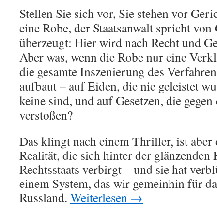
der
Stellen Sie sich vor, Sie stehen vor Geri
geplante
eine Robe, der Staatsanwalt spricht von
Befugnis
und
überzeugt: Hier wird nach Recht und Ger
ihrer
Aber was, wenn die Robe nur eine Verkl
verfassu
Grenzen
die gesamte Inszenierung des Verfahren
aufbaut – auf Eiden, die nie geleistet wu
keine sind, und auf Gesetzen, die gegen
verstoßen?
Das klingt nach einem Thriller, ist aber
Realität, die sich hinter der glänzenden
Rechtsstaats verbirgt – und sie hat verbl
einem System, das wir gemeinhin für das
Russland.
Weiterlesen
→