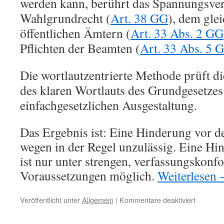
werden kann, berührt das Spannungsver
Wahlgrundrecht (
Art. 38 GG
), dem gle
öffentlichen Ämtern (
Art. 33 Abs. 2 GG
Pflichten der Beamten (
Art. 33 Abs. 5 
Die wortlautzentrierte Methode prüft d
des klaren Wortlauts des Grundgesetzes
einfachgesetzlichen Ausgestaltung.
Das Ergebnis ist: Eine Hinderung vor d
wegen in der Regel unzulässig. Eine H
ist nur unter strengen, verfassungskon
Voraussetzungen möglich.
Weiterlesen
für
Veröffentlicht unter
Allgemein
|
Kommentare deaktiviert
„Die
Hinderu