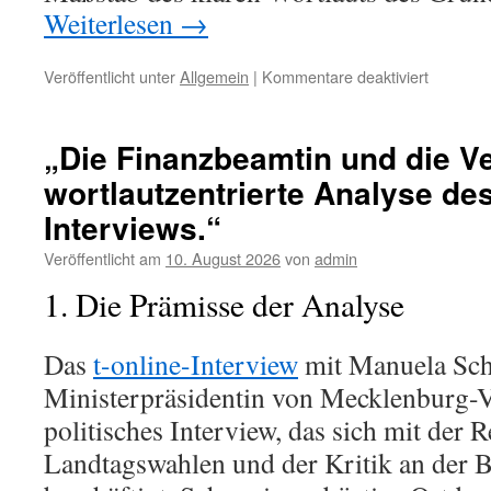
Weiterlesen
→
für
Veröffentlicht unter
Allgemein
|
Kommentare deaktiviert
„Die
Eignung
des
„Die Finanzbeamtin und die V
Martin
wortlautzentrierte Analyse de
Sichert
–
Interviews.“
Eine
wortlautz
Veröffentlicht am
10. August 2026
von
admin
Analyse
1. Die Prämisse der Analyse
zwischen
Wahlrech
und
Das
t-online-Interview
mit Manuela Sch
Beamtenr
Ministerpräsidentin von Mecklenburg-
politisches Interview, das sich mit der R
Landtagswahlen und der Kritik an der 