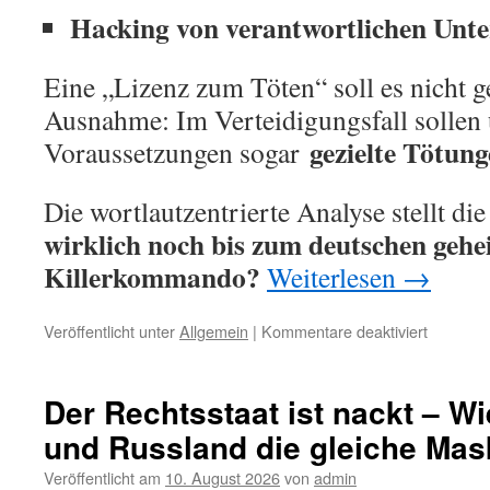
Hacking von verantwortlichen Unt
Eine „Lizenz zum Töten“ soll es nicht g
Ausnahme: Im Verteidigungsfall sollen
gezielte Tötun
Voraussetzungen sogar
Die wortlautzentrierte Analyse stellt di
wirklich noch bis zum deutschen gehe
Killerkommando?
Weiterlesen
→
für
Veröffentlicht unter
Allgemein
|
Kommentare deaktiviert
„Vom
Nachrich
zum
Der Rechtsstaat ist nackt – W
Geheimdi
und Russland die gleiche Mas
Eine
wortlautz
Veröffentlicht am
10. August 2026
von
admin
Analyse