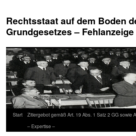
Zum
Inhalt
Rechtsstaat auf dem Boden d
springen
Grundgesetzes – Fehlanzeige
Start
Zitiergebot gemäß Art. 19 Abs. 1 Satz 2 GG sowie A
– Expertise –