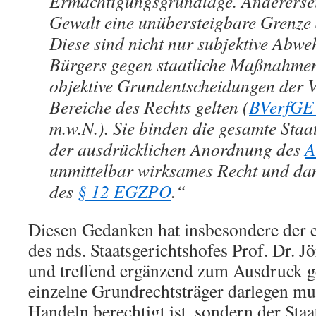
Ermächtigungsgrundlage. Andererseits
Gewalt eine unübersteigbare Grenze
Diese sind nicht nur subjektive Abwe
Bürgers gegen staatliche Maßnahmen
objektive Grundentscheidungen der Ve
Bereiche des Rechts gelten (
BVerfGE 
m.w.N.). Sie binden die gesamte Staa
der ausdrücklichen Anordnung des
A
unmittelbar wirksames Recht und dam
des
§ 12 EGZPO
.“
Diesen Gedanken hat insbesondere der 
des nds. Staatsgerichtshofes Prof. Dr. J
und treffend ergänzend zum Ausdruck ge
einzelne Grundrechtsträger darlegen mu
Handeln berechtigt ist, sondern der St