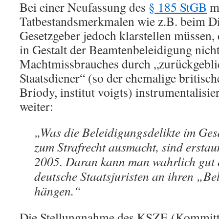
Bei einer Neufassung des
§ 185 StGB
mi
Tatbestandsmerkmalen wie z.B. beim Die
Gesetzgeber jedoch klarstellen müssen, 
in Gestalt der Beamtenbeleidigung nic
Machtmissbrauches durch „zurückgebli
Staatsdiener“ (so der ehemalige britisch
Briody, institut voigts) instrumentalisi
weiter:
„Was die Beleidigungsdelikte im Ge
zum Strafrecht ausmacht, sind ersta
2005. Daran kann man wahrlich gut 
deutsche Staatsjuristen an ihren „Be
hängen.“
Die Stellungnahme des KSZE (Kommitte