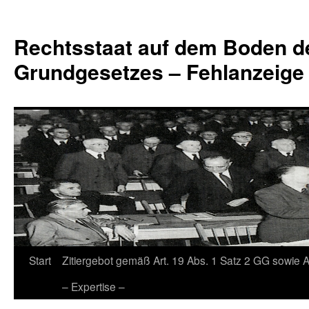
Zum
Inhalt
Rechtsstaat auf dem Boden d
springen
Grundgesetzes – Fehlanzeige
Start
Zitiergebot gemäß Art. 19 Abs. 1 Satz 2 GG sowie A
– Expertise –