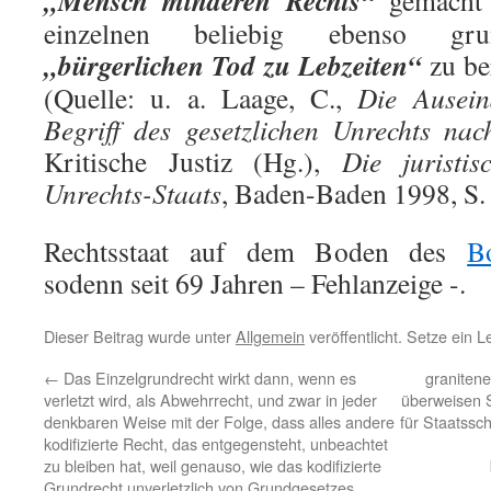
„Mensch minderen Rechts“
gemacht 
einzelnen beliebig ebenso gru
„bürgerlichen Tod zu Lebzeiten“
zu ber
(Quelle: u. a. Laage, C.,
Die Ausei
Begriff des gesetzlichen Unrechts na
Kritische Justiz (Hg.),
Die juristi
Unrechts-Staats
, Baden-Baden 1998, S.
Rechtsstaat auf dem Boden des
B
sodenn seit 69 Jahren – Fehlanzeige -.
Dieser Beitrag wurde unter
Allgemein
veröffentlicht. Setze ein 
←
Das Einzelgrundrecht wirkt dann, wenn es
granitene
verletzt wird, als Abwehrrecht, und zwar in jeder
überweisen S
denkbaren Weise mit der Folge, dass alles andere
für Staatssch
kodifizierte Recht, das entgegensteht, unbeachtet
zu bleiben hat, weil genauso, wie das kodifizierte
Grundrecht unverletzlich von Grundgesetzes