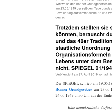
Wirkweise des Bonner Grundgesetzes nach
am 23.05.1949 der seit dem Tage bunde
Bevölkerung auf verständliche Art und W
gemacht
Trotzdem stellten sie
könnten, berauscht du
und das 48er Tradition
staatliche Unordnung
Organisationsformeln 
Lebens unter dem Be
nicht. SPIEGEL 21/194
Veröffentlicht am
27. April 2019
von
admi
Der SPIEGEL schrieb am 19.05.19
Bonner Grundgesetzes
am 23.05.1
24.05.1949 um 0 Uhr aus der Taufe
„Eine demokratische Verfassu