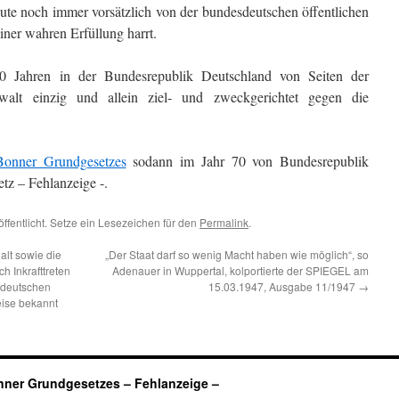
ute noch immer vorsätzlich von der bundesdeutschen öffentlichen
einer wahren Erfüllung harrt.
0 Jahren in der Bundesrepublik Deutschland von Seiten der
walt einzig und allein ziel- und zweckgerichtet gegen die
Bonner Grundgesetzes
sodann im Jahr 70 von Bundesrepublik
z – Fehlanzeige -.
ffentlicht. Setze ein Lesezeichen für den
Permalink
.
alt sowie die
„Der Staat darf so wenig Macht haben wie möglich“, so
 Inkrafttreten
Adenauer in Wuppertal, kolportierte der SPIEGEL am
sdeutschen
15.03.1947, Ausgabe 11/1947
→
eise bekannt
ner Grundgesetzes – Fehlanzeige –