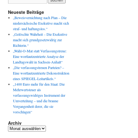
Neueste Beiträge
„Beweisvernichtung nach Plan – Die
niedersächsische Exekutive macht sich
straf- und haftungslos.“
„Gelöschte Wahrheit – Die Exekutive
macht sich grundgesetzwidrig zur
Richterin.“
„Wahl-O-Mat statt Verfassungstreue:
Eine wortlautzentrierte Analyse der
Landtagswahl in Sachsen-Anhalt“
„Die verfassungstreuen Parteien? –
Eine wortlautzentrierte Dekonstruktion
eines SPIEGEL-Leitartikels.“
„1400 Euro mehr für den Staat: Die
Mehrwertsteuer als
verfassungswidriges Instrument der
Umverteilung – und die braune
Vergangenheit derer, die sie
vorschlagen“
Archiv
Archiv