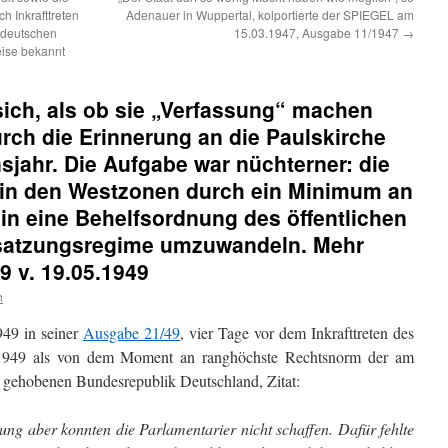
 Inkrafttreten
Adenauer in Wuppertal, kolportierte der SPIEGEL am
sdeutschen
15.03.1947, Ausgabe 11/1947
→
eise bekannt
 sich, als ob sie „Verfassung“ machen
rch die Erinnerung an die Paulskirche
sjahr. Die Aufgabe war nüchterner: die
 in den Westzonen durch ein Minimum an
in eine Behelfsordnung des öffentlichen
satzungsregime umzuwandeln. Mehr
9 v. 19.05.1949
n
49 in seiner
Ausgabe 21/49
, vier Tage vor dem Inkrafttreten des
949 als von dem Moment an ranghöchste Rechtsnorm der am
 gehobenen Bundesrepublik Deutschland, Zitat:
ng aber konnten die Parlamentarier nicht schaffen. Dafür fehlte