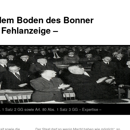
 dem Boden des Bonner
 Fehlanzeige –
. 1 Satz 2 GG sowie Art. 80 Abs. 1 Satz 3 GG – Expertise –
alt sowie die
„Der Staat darf so wenig Macht haben wie möglich“, so