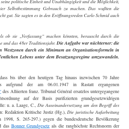
 seine politische Einheit und Unabhängigkeit und die Möglichkeit,
reier Selbstbestimmung Gebrauch zu machen. Das wußten die
cht gut. Sie sagten es in den Eröffnungsreden Carlo Schmid auch
, als ob sie „Verfassung“ machen könnten, berauscht durch die
e und das 48er Traditionsjahr.
Die Aufgabe war nüchterner: die
en Westzonen durch ein Minimum an Organisationsformeln in
ffentlichen Lebens unter dem Besatzungsregime umzuwandeln.
 dass bis über den heutigen Tag hinaus inzwischen 70 Jahre
tens aufgrund der am 06.01.1947 in Rastatt ergangenen
“
des Alliierten franz. Tribunal Général ersatzlos untergegangene
tsordnung auf der Basis purifizierten grundgesetzwidrigen
lle: u. a. Laage, C.,
Die Auseinandersetzung um den Begriff des
in: Redaktion Kritische Justiz (Hg.),
Die juristische Aufarbeitung
n 1998, S. 265-297.) gegen die bundesdeutsche Bevölkerung
nd das
Bonner Grundgesetz
als die ranghöchste Rechtsnorm der