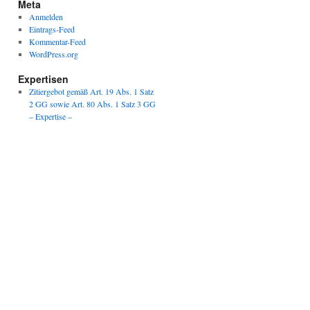
Meta
Anmelden
Eintrags-Feed
Kommentar-Feed
WordPress.org
Expertisen
Zitiergebot gemäß Art. 19 Abs. 1 Satz
2 GG sowie Art. 80 Abs. 1 Satz 3 GG
– Expertise –