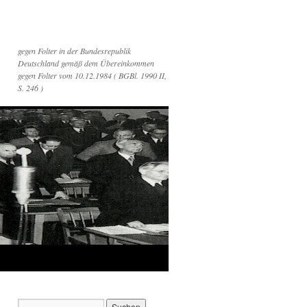
gegen Folter in der Bundesrepublik
Deutschland gemäß dem Übereinkommen
gegen Folter vom 10.12.1984 ( BGBl. 1990 II,
S. 246 )