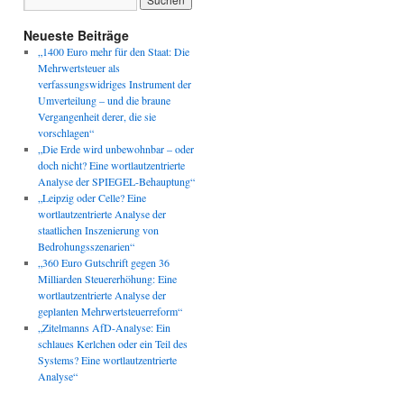
Neueste Beiträge
„1400 Euro mehr für den Staat: Die
Mehrwertsteuer als
verfassungswidriges Instrument der
Umverteilung – und die braune
Vergangenheit derer, die sie
vorschlagen“
„Die Erde wird unbewohnbar – oder
doch nicht? Eine wortlautzentrierte
Analyse der SPIEGEL-Behauptung“
„Leipzig oder Celle? Eine
wortlautzentrierte Analyse der
staatlichen Inszenierung von
Bedrohungsszenarien“
„360 Euro Gutschrift gegen 36
Milliarden Steuererhöhung: Eine
wortlautzentrierte Analyse der
geplanten Mehrwertsteuerreform“
„Zitelmanns AfD-Analyse: Ein
schlaues Kerlchen oder ein Teil des
Systems? Eine wortlautzentrierte
Analyse“