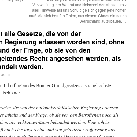
Verzweiflung, der Wehruf und Notschrei der Massen trotz
aller Hinweise auf uns Schuldige sich gegen jene richten
muß, die sich berufen fühlen, aus diesem Chaos ein neues
Deutschland aufzubauen.
→
 alle Gesetze, die von der
en Regierung erlassen worden sind, ohne
und der Frage, ob sie von den
geltendes Recht angesehen werden, als
ndelt werden.
n
admin
 Inkrafttreten des Bonner Grundgesetzes als ranghöchste
utschland:
setze, die von der nationalsozialistischen Regierung erlassen
s Inhalts und der Frage, ob sie von den Betroffenen noch als
den, als rechtsunwirksam behandelt werden. Eine solche
 auch eine ungerechte und von geläuterter Auffassung aus
urch das auch ihr innewohnende Ordnungselement Geltung