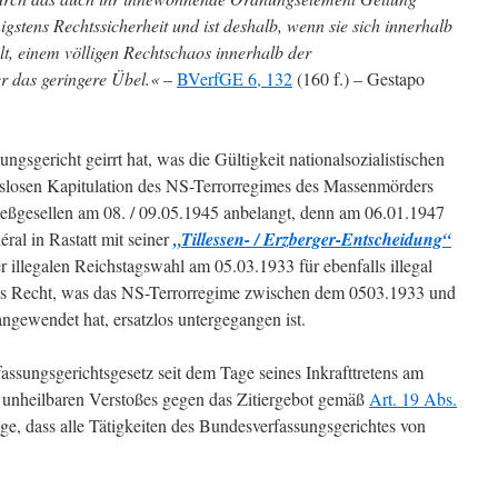
igstens Rechtssicherheit und ist deshalb, wenn sie sich innerhalb
t, einem völligen Rechtschaos innerhalb der
r das geringere Übel.«
–
BVerfGE 6, 132
(160 f.) – Gestapo
ngsgericht geirrt hat, was die Gültigkeit nationalsozialistischen
slosen Kapitulation des NS-Terrorregimes des Massenmörders
ießgesellen am 08. / 09.05.1945 anbelangt, denn am 06.01.1947
éral in Rastatt mit seiner
„Tillessen- / Erzberger-Entscheidung“
r illegalen Reichstagswahl am 05.03.1933 für ebenfalls illegal
ches Recht, was das NS-Terrorregime zwischen dem 0503.1933 und
ngewendet hat, ersatzlos untergegangen ist.
assungsgerichtsgesetz seit dem Tage seines Inkrafttretens am
 unheilbaren Verstoßes gegen das Zitiergebot gemäß
Art. 19 Abs.
lge, dass alle Tätigkeiten des Bundesverfassungsgerichtes von