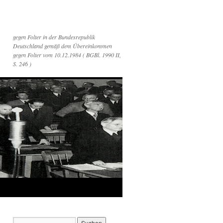
gegen Folter in der Bundesrepublik
Deutschland gemäß dem Übereinkommen
gegen Folter vom 10.12.1984 ( BGBl. 1990 II,
S. 246 )