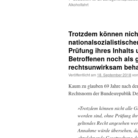
Alkoholfahrt
Trotzdem können nicht
nationalsozialistisch
Prüfung ihres Inhalts 
Betroffenen noch als 
rechtsunwirksam beha
Veröffentlicht am
18. September 2018
vo
Kaum zu glauben 69 Jahre nach dem
Rechtsnorm der Bundesrepublik De
»Trotzdem können nicht alle Ge
worden sind, ohne Prüfung ihre
geltendes Recht angesehen wer
Annahme würde übersehen, daß
abzulehnende Gesetzgebung d