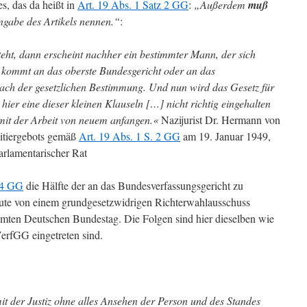
s, das da heißt in
Art. 19 Abs. 1 Satz 2 GG
:
„
Außerdem
muß
ngabe des Artikels nennen.“
:
teht, dann erscheint nachher ein bestimmter Mann, der sich
nd kommt an das oberste Bundesgericht oder an das
nach der gesetzlichen Bestimmung. Und nun wird das Gesetz für
 hier eine dieser kleinen Klauseln […] nicht richtig eingehalten
 mit der Arbeit von neuem anfangen.«
Nazijurist Dr. Hermann von
itiergebots gemäß
Art. 19 Abs. 1 S. 2 GG
am 19. Januar 1949,
arlamentarischer Rat
94 GG
die Hälfte der an das Bundesverfassungsgericht zu
eute von einem grundgesetzwidrigen Richterwahlausschuss
amten Deutschen Bundestag. Die Folgen sind hier dieselben wie
VerfGG eingetreten sind.
mit der Justiz ohne alles Ansehen der Person und des Standes