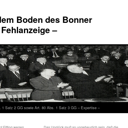
 dem Boden des Bonner
 Fehlanzeige –
. 1 Satz 2 GG sowie Art. 80 Abs. 1 Satz 3 GG – Expertise –
nt Fitting wegen
Das Unglück muß so ungeheurlich sein, daß die