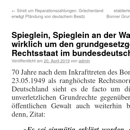
←
Streit um Reparationszahlungen. Griechenland
etablier
erwägt Pfändung von deutschem Besitz
Bonner Grun
Spieglein, Spieglein an der Wa
wirklich um den grundgesetz
Rechtsstaat im bundesdeutsc
Veröffentlicht am
20. April 2019
von
admin
70 Jahre nach dem Inkrafttreten des B
23.05.1949 als ranghöchste Rechtsno
Deutschland sieht es de facto um di
unverletzlichen Grundrechte gegenübe
öffentlichen Gewalt auch weiterhin b
denn, Zitat:
»Es sei einmütig erklärt worden, 