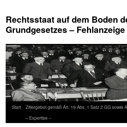
Zum
Inhalt
Rechtsstaat auf dem Boden d
springen
Grundgesetzes – Fehlanzeige
Start
Zitiergebot gemäß Art. 19 Abs. 1 Satz 2 GG sowie A
– Expertise –