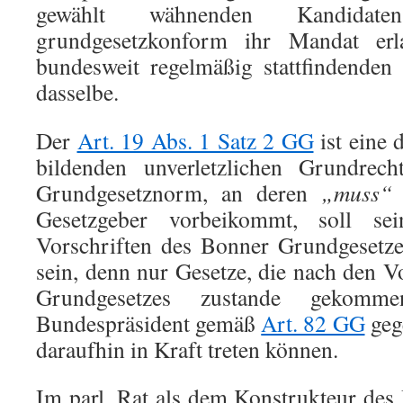
gewählt wähnenden Kandidate
grundgesetzkonform ihr Mandat erl
bundesweit regelmäßig stattfindende
dasselbe.
Der
Art. 19 Abs. 1 Satz 2 GG
ist eine 
bildenden unverletzlichen Grundrecht
Grundgesetznorm, an deren
„muss“
Gesetzgeber vorbeikommt, soll s
Vorschriften des Bonner Grundgesetz
sein, denn nur Gesetze, die nach den V
Grundgesetzes zustande gekomm
Bundespräsident gemäß
Art. 82 GG
gege
daraufhin in Kraft treten können.
Im parl. Rat als dem Konstrukteur de