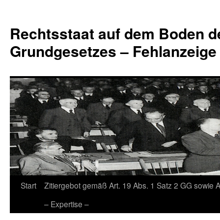
Zum
Inhalt
Rechtsstaat auf dem Boden d
springen
Grundgesetzes – Fehlanzeige
Start
Zitiergebot gemäß Art. 19 Abs. 1 Satz 2 GG sowie A
– Expertise –