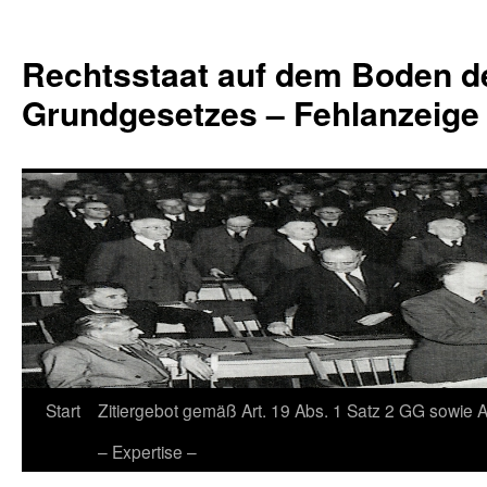
Zum
Inhalt
Rechtsstaat auf dem Boden d
springen
Grundgesetzes – Fehlanzeige
Start
Zitiergebot gemäß Art. 19 Abs. 1 Satz 2 GG sowie A
– Expertise –