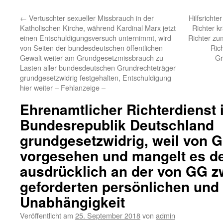
←
Vertuschter sexueller Missbrauch in der
Hilfsrichte
Katholischen Kirche, während Kardinal Marx jetzt
Richter k
einen Entschuldigungsversuch unternimmt, wird
Richter zu
von Seiten der bundesdeutschen öffentlichen
Ric
Gewalt weiter am Grundgesetzmissbrauch zu
Gr
Lasten aller bundesdeutschen Grundrechteträger
grundgesetzwidrig festgehalten, Entschuldigung
hier weiter – Fehlanzeige –
Ehrenamtlicher Richterdienst 
Bundesrepublik Deutschland
grundgesetzwidrig, weil von 
vorgesehen und mangelt es d
ausdrücklich an der von GG 
geforderten persönlichen und
Unabhängigkeit
Veröffentlicht am
25. September 2018
von
admin