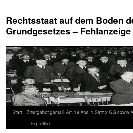
Zum
Inhalt
Rechtsstaat auf dem Boden d
springen
Grundgesetzes – Fehlanzeige
Start
Zitiergebot gemäß Art. 19 Abs. 1 Satz 2 GG sowie A
– Expertise –