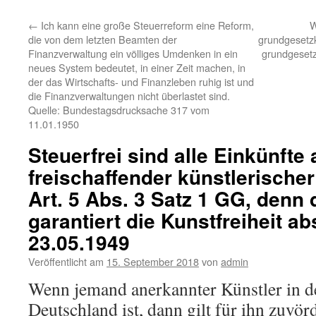
←
Ich kann eine große Steuerreform eine Reform,
W
die von dem letzten Beamten der
grundgesetzk
Finanzverwaltung ein völliges Umdenken in ein
grundgesetz
neues System bedeutet, in einer Zeit machen, in
der das Wirtschafts- und Finanzleben ruhig ist und
die Finanzverwaltungen nicht überlastet sind.
Quelle: Bundestagsdrucksache 317 vom
11.01.1950
Steuerfrei sind alle Einkünfte
freischaffender künstlerische
Art. 5 Abs. 3 Satz 1 GG, denn
garantiert die Kunstfreiheit ab
23.05.1949
Veröffentlicht am
15. September 2018
von
admin
Wenn jemand anerkannter Künstler in d
Deutschland ist, dann gilt für ihn zuvör