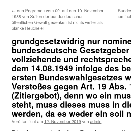
←
den Pogromen vom 09. auf den 10. November
Bundes
1938 von Seiten der bundesdeutschen
nominel
öffentlichen Gewalt gedenken ist nichts weiter als
blanke Heuchelei
grundgesetzwidrig nur nominel
bundesdeutsche Gesetzgeber 
vollziehende und rechtsprech
dem 14.08.1949 infolge des be
ersten Bundeswahlgesetzes 
Verstoßes gegen Art. 19 Abs. 
(Zitiergebot), denn wo ein mu
steht, muss dieses muss in di
werden, da es weder ein soll n
Veröffentlicht am
12. November 2019
von
admin