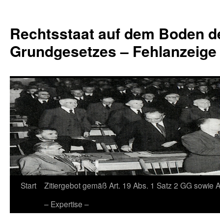
Zum
Inhalt
Rechtsstaat auf dem Boden d
springen
Grundgesetzes – Fehlanzeige
Start
Zitiergebot gemäß Art. 19 Abs. 1 Satz 2 GG sowie A
– Expertise –