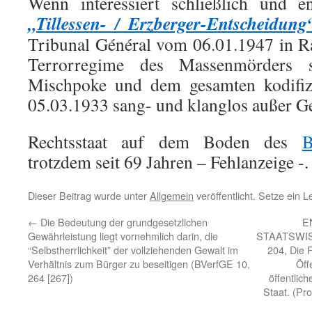
Wenn interessiert schließlich und e
„Tillessen- / Erzberger-Entscheidung
Tribunal Général vom 06.01.1947 in R
Terrorregime des Massenmörders 
Mischpoke und dem gesamten kodifiz
05.03.1933 sang- und klanglos außer Gel
Rechtsstaat auf dem Boden des
B
trotzdem seit 69 Jahren – Fehlanzeige -.
Dieser Beitrag wurde unter
Allgemein
veröffentlicht. Setze ein 
←
Die Bedeutung der grundgesetzlichen
E
Gewährleistung liegt vornehmlich darin, die
STAATSWISS
“Selbstherrlichkeit” der vollziehenden Gewalt im
204, Die 
Verhältnis zum Bürger zu beseitigen (BVerfGE 10,
Öff
264 [267])
öffentlic
Staat. (Pro