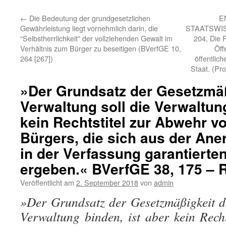
←
Die Bedeutung der grundgesetzlichen
E
Gewährleistung liegt vornehmlich darin, die
STAATSWISS
“Selbstherrlichkeit” der vollziehenden Gewalt im
204, Die 
Verhältnis zum Bürger zu beseitigen (BVerfGE 10,
Öff
264 [267])
öffentlic
Staat. (Pro
»Der Grundsatz der Gesetzmäß
Verwaltung soll die Verwaltung
kein Rechtstitel zur Abwehr v
Bürgers, die sich aus der An
in der Verfassung garantierte
ergeben.« BVerfGE 38, 175 –
Veröffentlicht am
2. September 2018
von
admin
»Der Grundsatz der Gesetzmäßigkeit d
Verwaltung binden, ist aber kein Rech