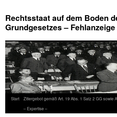
Zum
Inhalt
Rechtsstaat auf dem Boden d
springen
Grundgesetzes – Fehlanzeige
Start
Zitiergebot gemäß Art. 19 Abs. 1 Satz 2 GG sowie A
– Expertise –