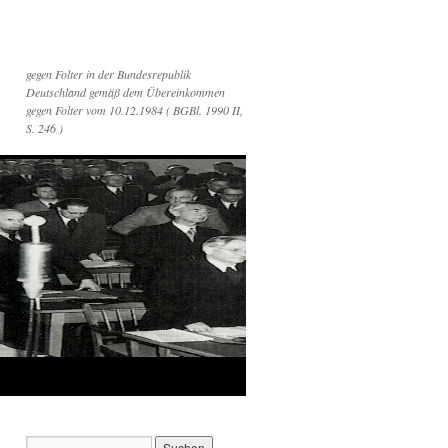
gegen Folter in der Bundesrepublik
Deutschland gemäß dem Übereinkommen
gegen Folter vom 10.12.1984 ( BGBl. 1990 II,
S. 246 )