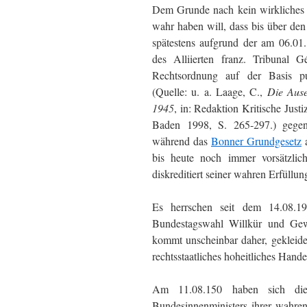
Dem Grunde nach kein wirkliches 
wahr haben will, dass bis über de
spätestens aufgrund der am 06.01
des Alliierten franz. Tribunal 
Rechtsordnung auf der Basis puri
(Quelle: u. a. Laage, C.,
Die Ause
1945
, in: Redaktion Kritische Justi
Baden 1998, S. 265-297.) gegen 
während das
Bonner Grundgesetz
a
bis heute noch immer vorsätzlic
diskreditiert seiner wahren Erfüllung
Es herrschen seit dem 14.08.19
Bundestagswahl Willkür und Gewa
kommt unscheinbar daher, gekleid
rechtsstaatliches hoheitliches Hand
Am 11.08.150 haben sich die 
Bundesinnenministers ihrer wahre