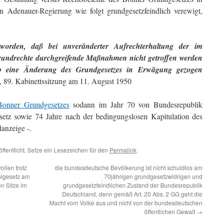
en Adenauer-Regierung wie folgt grundgesetzfeindlich verewigt,
 worden, daß bei unveränderter Aufrechterhaltung der im
rundrechte durchgreifende Maßnahmen nicht getroffen werden
b eine Änderung des Grundgesetzes in Erwägung gezogen
89. Kabinettssitzung am 11. August 1950
Bonner Grundgesetzes
sodann im Jahr 70 von Bundesrepublik
tz sowie 74 Jahre nach der bedingungslosen Kapitulation des
anzeige -.
ffentlicht. Setze ein Lesezeichen für den
Permalink
.
llen trotz
die bundesdeutsche Bevölkerung ist nicht schuldlos am
lgesetz am
70jährigen grundgesetzwidrigen und
n Sitze im
grundgesetzfeindlichen Zustand der Bundesrepublik
Deutschland, denn gemäß Art. 20 Abs. 2 GG geht die
Macht vom Volke aus und nicht von der bundesdeutschen
öffentlichen Gewalt
→