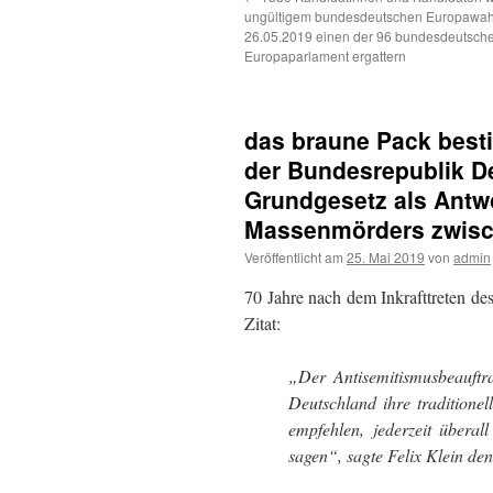
ungültigem bundesdeutschen Europawah
26.05.2019 einen der 96 bundesdeutsche
Europaparlament ergattern
das braune Pack best
der Bundesrepublik De
Grundgesetz als Antw
Massenmörders zwisc
Veröffentlicht am
25. Mai 2019
von
admin
70 Jahre nach dem Inkrafttreten d
Zitat:
„Der Antisemitismusbeauftr
Deutschland ihre traditione
empfehlen, jederzeit übera
sagen“, sagte Felix Klein d