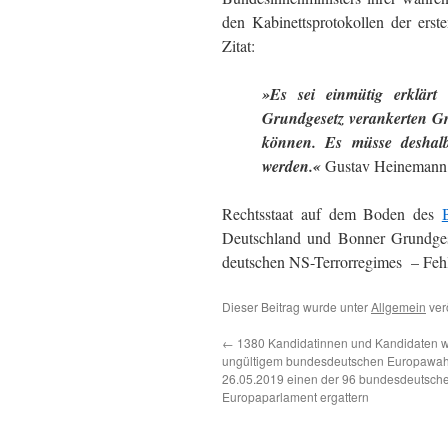
den Kabinettsprotokollen der erst
Zitat:
»Es sei einmütig erklärt
Grundgesetz verankerten G
können. Es müsse deshal
werden.«
Gustav Heinemann, 
Rechtsstaat auf dem Boden des
Deutschland und Bonner Grundgese
deutschen NS-Terrorregimes – Fehl
Dieser Beitrag wurde unter
Allgemein
verö
←
1380 Kandidatinnen und Kandidaten wo
ungültigem bundesdeutschen Europawah
26.05.2019 einen der 96 bundesdeutsche
Europaparlament ergattern