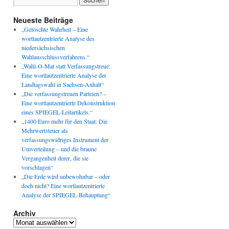
Neueste Beiträge
„Gelöschte Wahrheit – Eine
wortlautzentrierte Analyse des
niedersächsischen
Wahlausschlussverfahrens.“
„Wahl-O-Mat statt Verfassungstreue:
Eine wortlautzentrierte Analyse der
Landtagswahl in Sachsen-Anhalt“
„Die verfassungstreuen Parteien? –
Eine wortlautzentrierte Dekonstruktion
eines SPIEGEL-Leitartikels.“
„1400 Euro mehr für den Staat: Die
Mehrwertsteuer als
verfassungswidriges Instrument der
Umverteilung – und die braune
Vergangenheit derer, die sie
vorschlagen“
„Die Erde wird unbewohnbar – oder
doch nicht? Eine wortlautzentrierte
Analyse der SPIEGEL-Behauptung“
Archiv
Archiv