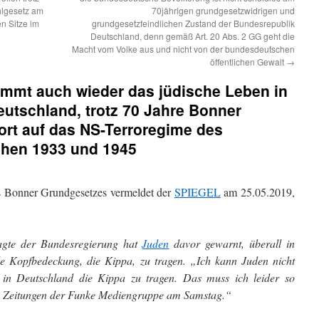
lgesetz am
70jährigen grundgesetzwidrigen und
n Sitze im
grundgesetzfeindlichen Zustand der Bundesrepublik
Deutschland, denn gemäß Art. 20 Abs. 2 GG geht die
Macht vom Volke aus und nicht von der bundesdeutschen
öffentlichen Gewalt
→
immt auch wieder das jüdische Leben in
utschland, trotz 70 Jahre Bonner
ort auf das NS-Terroregime des
hen 1933 und 1945
es Bonner Grundgesetzes vermeldet der
SPIEGEL
am 25.05.2019,
agte der Bundesregierung hat
Juden
davor gewarnt, überall in
lle Kopfbedeckung, die Kippa, zu tragen. „Ich kann Juden nicht
ll in Deutschland die Kippa zu tragen. Das muss ich leider so
en Zeitungen der Funke Mediengruppe am Samstag.“