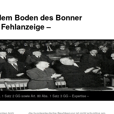
 dem Boden des Bonner
 Fehlanzeige –
. 1 Satz 2 GG sowie Art. 80 Abs. 1 Satz 3 GG – Expertise –
llen trotz
die bundesdeutsche Bevölkerung ist nicht schuldlos am