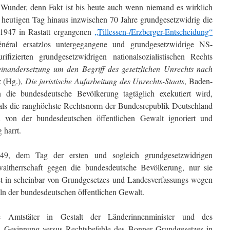
Wunder, denn Fakt ist bis heute auch wenn niemand es wirklich
n heutigen Tag hinaus inzwischen 70 Jahre grundgesetzwidrig die
.1947 in Rastatt ergangenen
„Tillessen-/Erzberger-Entscheidung“
Général ersatzlos untergegangene und grundgesetzwidrige NS-
fizierten grundgesetzwidrigen nationalsozialistischen Rechts
inandersetzung um den Begriff des gesetzlichen Unrechts nach
z (Hg.),
Die juristische Aufarbeitung des Unrechts-Staats
, Baden-
die bundesdeutsche Bevölkerung tagtäglich exekutiert wird,
ls die ranghöchste Rechtsnorm der Bundesrepublik Deutschland
h von der bundesdeutschen öffentlichen Gewalt ignoriert und
 harrt.
49, dem Tag der ersten und sogleich grundgesetzwidrigen
ltherrschaft gegen die bundesdeutsche Bevölkerung, nur sie
et in scheinbar von Grundgesetzes und Landesverfassungs wegen
eln der bundesdeutschen öffentlichen Gewalt.
Amtstäter in Gestalt der Länderinnenminister und des
n Gesinnung versus Rechtsbefehle des Bonner Grundgesetzes in