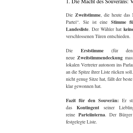
1. Die Macht des Souveräns: 
Zweitstimme
Die
, die heute das 
Stimme fü
Partei“. Sie ist eine
Landesliste
kein
.
Der Wähler hat
verschlossenen Türen entschieden.
Erststimme
Die
(für den D
Zweitstimmendeckung
neue
mass
lokalen Vertreter autonom ins Parla
an die Spitze ihrer Liste rücken sol
nicht genug Sitze hat, fällt der bes
klar gewonnen hat.
Fazit für den Souverän:
Er sti
Kontingent
das
seiner Lieblin
Parteiinterna
reine
. Der Bürge
festgelegte Liste.