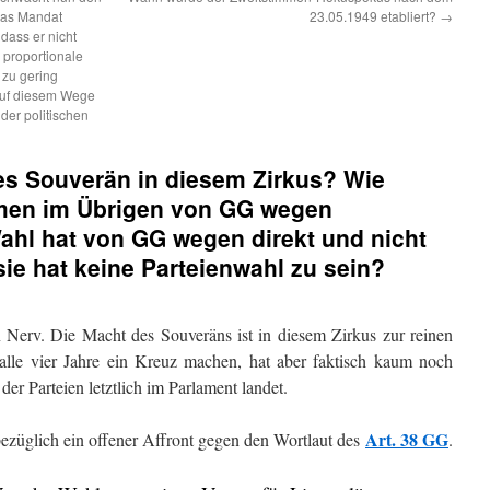
das Mandat
23.05.1949 etabliert?
→
 dass er nicht
s proportionale
 zu gering
 auf diesem Wege
der politischen
es Souverän in diesem Zirkus? Wie
men im Übrigen von GG wegen
Wahl hat von GG wegen direkt und nicht
sie hat keine Parteienwahl zu sein?
n Nerv. Die Macht des Souveräns ist in diesem Zirkus zur reinen
lle vier Jahre ein Kreuz machen, hat aber faktisch kaum noch
der Parteien letztlich im Parlament landet.
Art. 38 GG
bezüglich ein offener Affront gegen den Wortlaut des
.