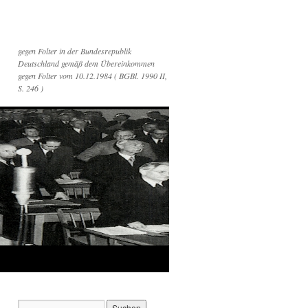
gegen Folter in der Bundesrepublik
Deutschland gemäß dem Übereinkommen
gegen Folter vom 10.12.1984 ( BGBl. 1990 II,
S. 246 )