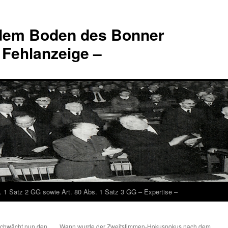
 dem Boden des Bonner
 Fehlanzeige –
. 1 Satz 2 GG sowie Art. 80 Abs. 1 Satz 3 GG – Expertise –
schwächt nun den
Wann wurde der Zweitstimmen-Hokuspokus nach dem