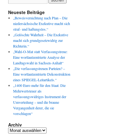
Neueste Beiträge
„Beweisvernichtung nach Plan – Die
niedersächsische Exekutive macht sich
straf- und haftungslos.“
„Gelöschte Wahrheit – Die Exekutive
macht sich grundgesetzwidrig zur
Richterin.“
„Wahl-O-Mat statt Verfassungstreue:
Eine wortlautzentrierte Analyse der
Landtagswahl in Sachsen-Anhalt“
„Die verfassungstreuen Parteien? –
Eine wortlautzentrierte Dekonstruktion
eines SPIEGEL-Leitartikels.“
„1400 Euro mehr für den Staat: Die
Mehrwertsteuer als
verfassungswidriges Instrument der
Umverteilung – und die braune
Vergangenheit derer, die sie
vorschlagen“
Archiv
Archiv