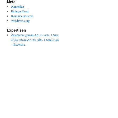
Meta
Anmelden
Eintrags-Feed
Kommentar-Feed
WordPress.org
Expertisen
Zitiergebot gemäß Art. 19 Abs. 1 Satz
2 GG sowie Art. 80 Abs. 1 Satz 3 GG
– Expertise –