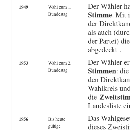
Der Wähler h
1949
Wahl zum 1.
Stimme
. Mit
Bundestag
der Direktkan
als auch (durc
der Partei) di
abgedeckt
.
Der Wähler er
1953
Wahl zum 2.
Stimmen
: di
Bundestag
den Direktkan
Wahlkreis un
Zweitsti
die
Landesliste ei
Das Wahlgeset
1956
Bis heute
dieses Zweis
gültige