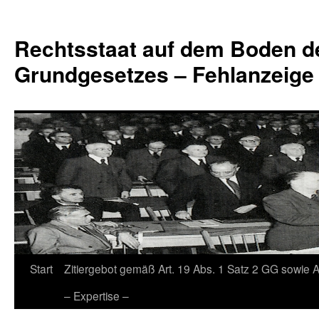
Zum
Inhalt
Rechtsstaat auf dem Boden d
springen
Grundgesetzes – Fehlanzeige
Start
Zitiergebot gemäß Art. 19 Abs. 1 Satz 2 GG sowie A
– Expertise –