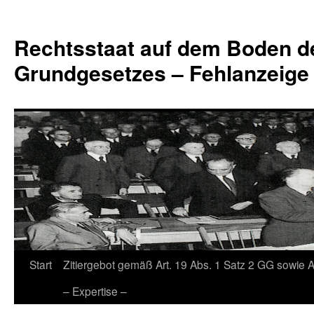
Zum
Inhalt
Rechtsstaat auf dem Boden d
springen
Grundgesetzes – Fehlanzeige
Start
Zitiergebot gemäß Art. 19 Abs. 1 Satz 2 GG sowie A
– Expertise –