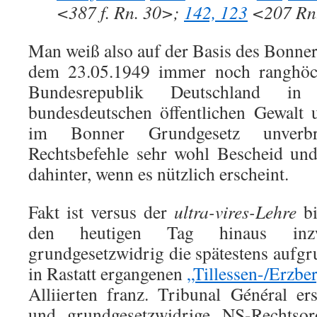
<387 f. Rn. 30>;
142, 123
<207 Rn.
Man weiß also auf der Basis des Bonner
dem 23.05.1949 immer noch ranghöc
Bundesrepublik Deutschland i
bundesdeutschen öffentlichen Gewalt
im Bonner Grundgesetz unverbrü
Rechtsbefehle sehr wohl Bescheid und
dahinter, wenn es nützlich erscheint.
Fakt ist versus der
ultra-vires-Lehre
bi
den heutigen Tag hinaus inz
grundgesetzwidrig die spätestens aufg
in Rastatt ergangenen
„Tillessen-/Erzbe
Alliierten franz. Tribunal Général er
und grundgesetzwidrige NS-Rechtso