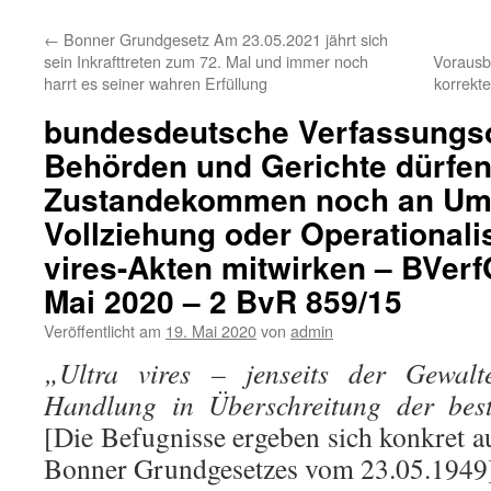
←
Bonner Grundgesetz Am 23.05.2021 jährt sich
sein Inkrafttreten zum 72. Mal und immer noch
Vorausb
harrt es seiner wahren Erfüllung
korrekt
bundesdeutsche Verfassungs
Behörden und Gerichte dürfe
Zustandekommen noch an Um
Vollziehung oder Operationalis
vires-Akten mitwirken – BVerfG
Mai 2020 – 2 BvR 859/15
Veröffentlicht am
19. Mai 2020
von
admin
„Ultra vires – jenseits der Gewalt
Handlung in Überschreitung der best
[Die Befugnisse ergeben sich konkret a
Bonner Grundgesetzes vom 23.05.1949