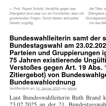
←
Prof. Rupert Scholz: Verstöße gegen das
die Täter 
Zitiergebot sind zwar nur ein Formfehler, aber mit
Zitiergebot
gravierenden Folgen. Durch diesen wird jedes
Grundgesetze
Gesetz ungültig.
nur das NA
Bundeswahlleiterin samt der s
Bundestagswahl am 23.02.202
Parteien und Gruppierungen ig
75 Jahren existierende Ungült
Verstoßes gegen Art. 19 Abs. 
Zitiergebot) von Bundeswahlg
Bundeswahlordnung
Veröffentlicht am
14. Januar 2025
von
admin
Laut Bundeswahlleiterin Ruth Brand 
23.02.2025 an der 21. Bundestagswahl