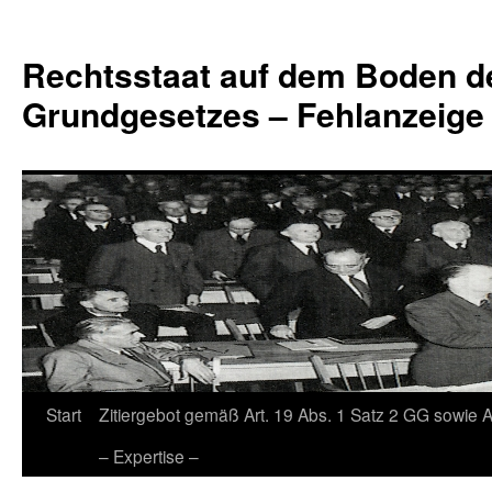
Zum
Inhalt
Rechtsstaat auf dem Boden d
springen
Grundgesetzes – Fehlanzeige
Start
Zitiergebot gemäß Art. 19 Abs. 1 Satz 2 GG sowie A
– Expertise –