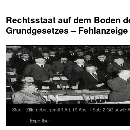
Zum
Inhalt
Rechtsstaat auf dem Boden d
springen
Grundgesetzes – Fehlanzeige
Start
Zitiergebot gemäß Art. 19 Abs. 1 Satz 2 GG sowie A
– Expertise –