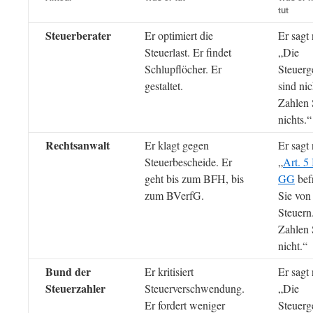
tut
Steuerberater
Er optimiert die
Er sagt 
Steuerlast. Er findet
„Die
Schlupflöcher. Er
Steuerg
gestaltet.
sind nic
Zahlen 
nichts.“
Rechtsanwalt
Er klagt gegen
Er sagt 
Steuerbescheide. Er
„
Art. 5 
geht bis zum BFH, bis
GG
befr
zum BVerfG.
Sie von
Steuern
Zahlen 
nicht.“
Bund der
Er kritisiert
Er sagt 
Steuerzahler
Steuerverschwendung.
„Die
Er fordert weniger
Steuerg