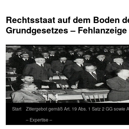
Zum
Inhalt
Rechtsstaat auf dem Boden d
springen
Grundgesetzes – Fehlanzeige
Start
Zitiergebot gemäß Art. 19 Abs. 1 Satz 2 GG sowie A
– Expertise –