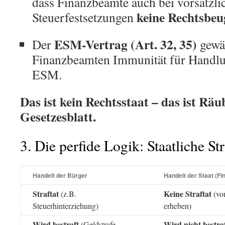
dass Finanzbeamte auch bei vorsätzli
keine Rechtsbe
Steuerfestsetzungen
ESM-Vertrag (Art. 32, 35)
Der
gewäh
Finanzbeamten Immunität für Handl
ESM.
Das ist kein Rechtsstaat – das ist Räu
Gesetzesblatt.
3. Die perfide Logik: Staatliche Str
Handelt der Bürger
Handelt der Staat (F
Straftat
Keine Straftat
(z.B.
(vor
Steuerhinterziehung)
erheben)
Wird bestraft
Wird nicht bestra
(Geldstrafe,