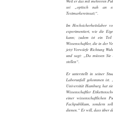
Weil er das mit mehreren Publ
sei „optisch nah an ei
Textmarkereinsatz“.
Im Hochsicherheitslabor v
experimentiert, wie die Ei
kann; zudem ist ein Teil
Wissenschaftler, die in der V
jetzt Vorwürfe Richtung Wu
und sagt: „Da müssen Sie d
stellen“.
Er unterstellt in seiner S
Laborunfall gekommen ist. „
Universität Hamburg hat sie 
Wissenschaftler Etikettensc
einer wissenschaftlichen Pu
Fachpublikum, sondern soll
dienen.“ Er will, dass über 