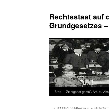
Zum
Inhalt
Rechtsstaat auf
springen
Grundgesetzes –
Start
Zitiergebot gemäß Art. 19 Abs
←
SARS-CoV-2-Erreger, sowohl die Zahl 