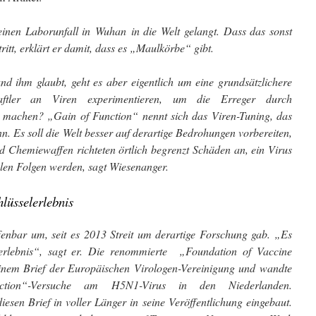
inen Laborunfall in Wuhan in die Welt gelangt. Dass das sonst
ritt, erklärt er damit, dass es „Maulkörbe“ gibt.
d ihm glaubt, geht es aber eigentlich um eine grundsätzlichere
aftler an Viren experimentieren, um die Erreger durch
 machen? „Gain of Function“ nennt sich das Viren-Tuning, das
n. Es soll die Welt besser auf derartige Bedrohungen vorbereiten,
d Chemiewaffen richteten örtlich begrenzt Schäden an, ein Virus
len Folgen werden, sagt Wiesenanger.
lüsselerlebnis
ffenbar um, seit es 2013 Streit um derartige Forschung gab. „Es
erlebnis“, sagt er. Die renommierte „Foundation of Vaccine
inem Brief der Europäischen Virologen-Vereinigung und wandte
nction“-Versuche am H5N1-Virus in den Niederlanden.
esen Brief in voller Länger in seine Veröffentlichung eingebaut.