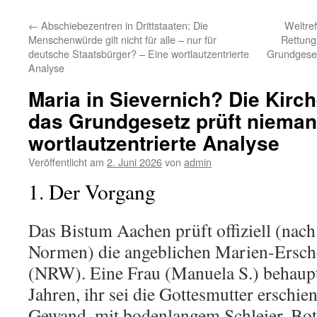
←
Abschiebezentren in Drittstaaten: Die
Weltref
Menschenwürde gilt nicht für alle – nur für
Rettung
deutsche Staatsbürger? – Eine wortlautzentrierte
Grundgeset
Analyse
Maria in Sievernich? Die Kirch
das Grundgesetz prüft nieman
wortlautzentrierte Analyse
Veröffentlicht am
2. Juni 2026
von
admin
1. Der Vorgang
Das Bistum Aachen prüft offiziell (nac
Normen) die angeblichen Marien-Ersch
(NRW). Eine Frau (Manuela S.) behaupt
Jahren, ihr sei die Gottesmutter erschi
Gewand, mit bodenlangem Schleier. Bots