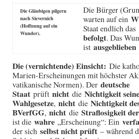
Die Bürger (Grun
Die Gläubigen pilgern
W
warten auf ein
nach Sievernich
(Hoffnung auf ein
Staat endlich das
Wunder).
befolgt
. Das Wun
ausgeblieben
ist
Die (vernichtende) Einsicht:
Die katho
Marien-Erscheinungen mit höchster Akr
deutsche
vatikanische Normen). Der
Staat
nicht
Nichtigkeit sein
prüft
die
Wahlgesetze
nicht
Nichtigkeit de
,
die
BVerfGG
nicht
Straflosigkeit d
,
die
wahre
verf
ist die
„Erscheinung“: Ein
selbst nicht prüft
der sich
– während di