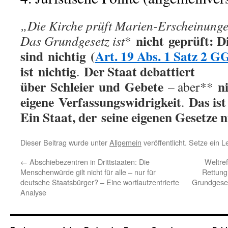
„Die Kirche prüft Marien-Erscheinungen
nicht
geprüft: D
Das Grundgesetz ist
*
sind
nichtig
(
Art. 19 Abs. 1 Satz 2 G
ist
nichtig
Der Staat debattiert
.
über
Schleier
und
Gebete
n
– aber**
eigene
Verfassungswidrigkeit
Das ist
.
Ein Staat, der
seine eigenen Gesetze n
Dieser Beitrag wurde unter
Allgemein
veröffentlicht. Setze ein 
←
Abschiebezentren in Drittstaaten: Die
Weltref
Menschenwürde gilt nicht für alle – nur für
Rettung
deutsche Staatsbürger? – Eine wortlautzentrierte
Grundgeset
Analyse