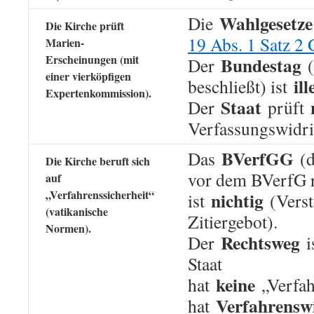
Wahlgesetze
Die
Die Kirche prüft
19 Abs. 1 Satz 2
Marien-
Erscheinungen (mit
Bundestag
Der
(
einer vierköpfigen
il
beschließt) ist
Expertenkommission).
Staat
Der
prüft
Verfassungswidri
BVerfGG
Das
(d
Die Kirche beruft sich
vor dem BVerfG r
auf
„Verfahrenssicherheit“
nichtig
ist
(Verst
(vatikanische
Zitiergebot).
Normen).
Rechtsweg
Der
i
Staat
keine
hat
„Verfah
Verfahrenswi
hat