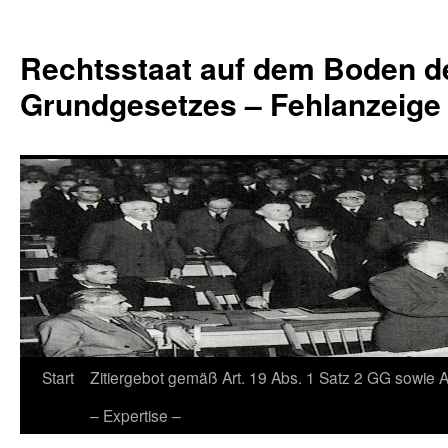
Zum
Inhalt
Rechtsstaat auf dem Boden d
springen
Grundgesetzes – Fehlanzeige
Start
Zitiergebot gemäß Art. 19 Abs. 1 Satz 2 GG sowie A
– Expertise –