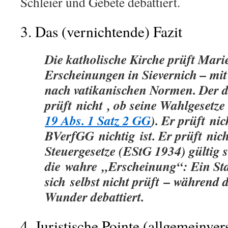
Schleier und Gebete debattiert.
3. Das (vernichtende) Fazit
Die katholische Kirche prüft Mari
Erscheinungen in Sievernich – mit
nach vatikanischen Normen. Der d
prüft
nicht
, ob seine Wahlgesetze
19 Abs. 1 Satz 2 GG
). Er prüft
nic
BVerfGG
nichtig
ist. Er prüft
nich
Steuergesetze (EStG 1934) gültig s
die
wahre
„Erscheinung“: Ein Sta
sich
selbst nicht prüft
– während d
Wunder debattiert.
4. Juristische Pointe (allgemeinver