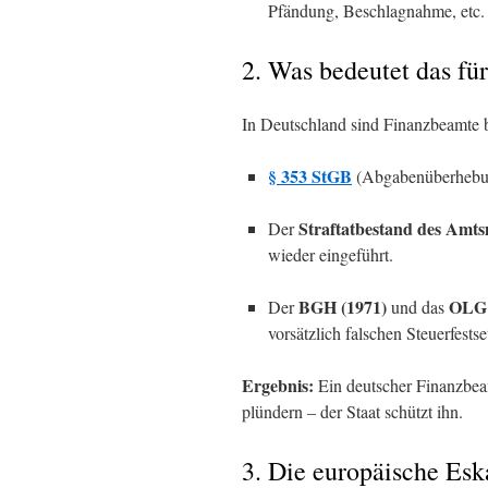
Pfändung, Beschlagnahme, etc.
2. Was bedeutet das fü
In Deutschland sind Finanzbeamte 
§ 353 StGB
(Abgabenüberhebung
Straftatbestand des Amt
Der
wieder eingeführt.
BGH (1971)
OLG 
Der
und das
vorsätzlich falschen Steuerfest
Ergebnis:
Ein deutscher Finanzbeamt
plündern – der Staat schützt ihn.
3. Die europäische Esk