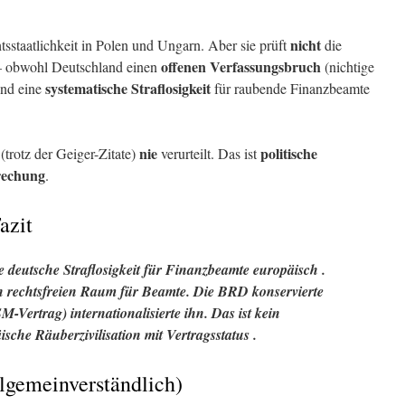
nicht
staatlichkeit in Polen und Ungarn. Aber sie prüft
die
offenen Verfassungsbruch
 – obwohl Deutschland einen
(nichtige
systematische Straflosigkeit
und eine
für raubende Finanzbeamte
nie
politische
trotz der Geiger-Zitate)
verurteilt. Das ist
rechung
.
azit
 deutsche Straflosigkeit für Finanzbeamte
europäisch
.
n
rechtsfreien Raum
für Beamte. Die BRD konservierte
SM-Vertrag)
internationalisierte
ihn. Das ist
kein
ische Räuberzivilisation
mit
Vertragsstatus
.
allgemeinverständlich)