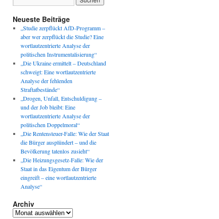
Neueste Beiträge
„Studie zerpflückt AfD-Programm –
aber wer zerpflückt die Studie? Eine
wortlautzentrierte Analyse der
politischen Instrumentalisierung“
„Die Ukraine ermittelt – Deutschland
schweigt: Eine wortlautzentrierte
Analyse der fehlenden
Straftatbestände“
„Drogen, Unfall, Entschuldigung –
und der Job bleibt: Eine
wortlautzentrierte Analyse der
politischen Doppelmoral“
„Die Rentensteuer-Falle: Wie der Staat
die Bürger ausplündert – und die
Bevölkerung tatenlos zusieht“
„Die Heizungsgesetz-Falle: Wie der
Staat in das Eigentum der Bürger
eingreift – eine wortlautzentrierte
Analyse“
Archiv
Archiv