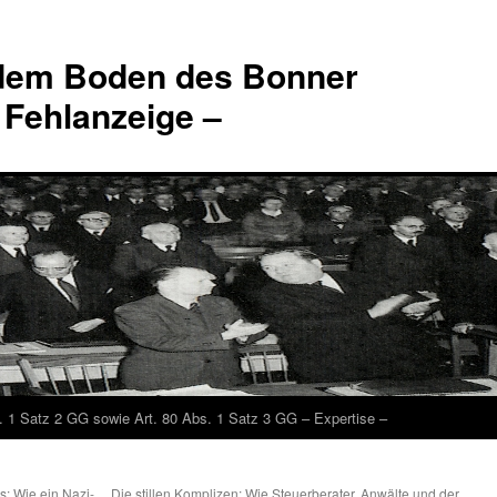
 dem Boden des Bonner
 Fehlanzeige –
. 1 Satz 2 GG sowie Art. 80 Abs. 1 Satz 3 GG – Expertise –
s: Wie ein Nazi-
Die stillen Komplizen: Wie Steuerberater, Anwälte und der