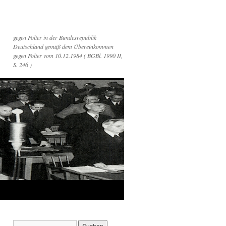
gegen Folter in der Bundesrepublik
Deutschland gemäß dem Übereinkommen
gegen Folter vom 10.12.1984 ( BGBl. 1990 II,
S. 246 )