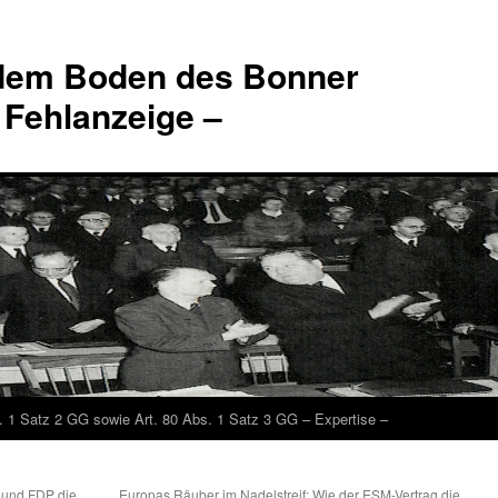
 dem Boden des Bonner
 Fehlanzeige –
. 1 Satz 2 GG sowie Art. 80 Abs. 1 Satz 3 GG – Expertise –
 und FDP die
Europas Räuber im Nadelstreif: Wie der ESM-Vertrag die