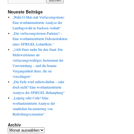
Neueste Beiträge
„Wahl-O-Mat statt Verfassungstreue:
Eine wortlautzentrierte Analyse der
Landtagswahl in Sachsen-Anhalt“
„Die verfassungstreuen Parteien? –
Eine wortlautzentrierte Dekonstruktion
eines SPIEGEL-Leitartikels.“
„1400 Euro mehr für den Staat: Die
Mehrwertsteuer als
verfassungswidriges Instrument der
Umverteilung – und die braune
Vergangenheit derer, die sie
vorschlagen“
„Die Erde wird unbewohnbar – oder
doch nicht? Eine wortlautzentrierte
Analyse der SPIEGEL-Behauptung“
„Leipzig oder Celle? Eine
wortlautzentrierte Analyse der
staatlichen Inszenierung von
Bedrohungsszenarien“
Archiv
Archiv