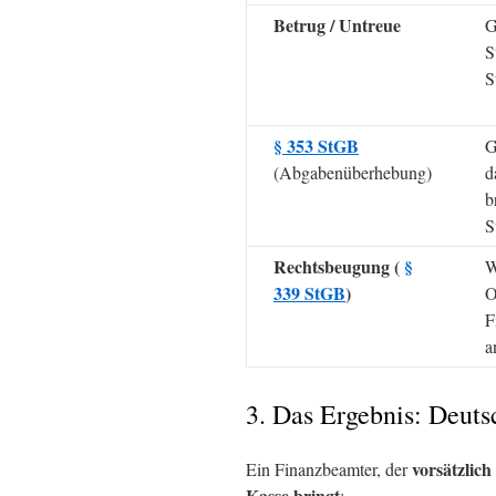
Betrug / Untreue
G
S
S
§ 353 StGB
G
(Abgabenüberhebung)
d
b
S
Rechtsbeugung (
§
W
339 StGB
)
O
F
a
3. Das Ergebnis: Deutsc
vorsätzlich
Ein Finanzbeamter, der
Kasse bringt
: