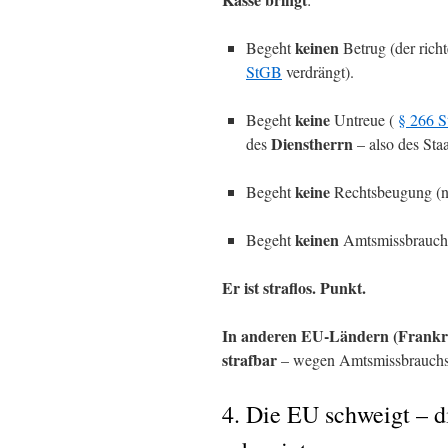
keinen
Begeht
Betrug (der rich
StGB
verdrängt).
keine
Begeht
Untreue (
§ 266 
Dienstherrn
des
– also des Staa
keine
Begeht
Rechtsbeugung (
keinen
Begeht
Amtsmissbrauch (T
Er ist straflos. Punkt.
In anderen EU-Ländern (Frankreic
strafbar
– wegen Amtsmissbrauchs,
4. Die EU schweigt – 