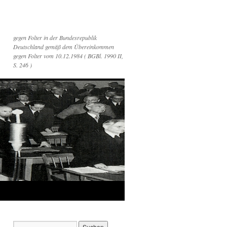
gegen Folter in der Bundesrepublik
Deutschland gemäß dem Übereinkommen
gegen Folter vom 10.12.1984 ( BGBl. 1990 II,
S. 246 )