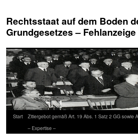
Zum
Inhalt
Rechtsstaat auf dem Boden d
springen
Grundgesetzes – Fehlanzeige
Start
Zitiergebot gemäß Art. 19 Abs. 1 Satz 2 GG sowie A
– Expertise –