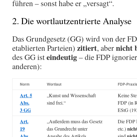
führen – sonst habe er „versagt“.
2. Die wortlautzentrierte Analyse
Das Grundgesetz (GG) wird von der FDP
zitiert
nicht 
etablierten Parteien)
, aber
eindeutig
des GG ist
– die FDP ignoriert
anderen):
Norm
Wortlaut
FDP-Praxi
Art. 5
„Kunst und Wissenschaft
Keine Steu
Abs.
sind frei.“
FDP (in R
3 GG
EStG (19
Art.
„Außerdem muss das Gesetz
Die FDP 
19
nich
das Grundrecht unter
etc.)
Abs.
nicht
Angabe des Artikels
sind