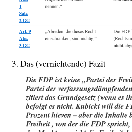
1
nennen.“
Satz
2 GG
Art. 9
„Abreden, die dieses Recht
Die FDP 
Abs.
einschränken, sind nichtig.“
(Rechtsan
3 GG
nicht
abge
3. Das (vernichtende) Fazit
Die FDP ist
keine
„Partei der Freih
Partei der verfassungsdämpfende
zitiert das Grundgesetz (wenn es ih
befolgt
es nicht. Kubicki will die 
Prozent hieven – aber die
Inhalte
Freiheit
, von der die FDP spricht, 