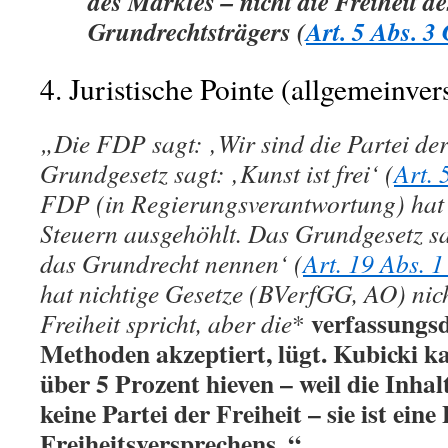
des
Marktes
– nicht die Freiheit de
Grundrechtsträgers
(
Art. 5 Abs. 3
4. Juristische Pointe (allgemeinver
„Die FDP sagt: ‚Wir sind die Partei der
Grundgesetz sagt: ‚Kunst ist frei‘ (
Art. 
FDP (in Regierungsverantwortung) hat d
Steuern ausgehöhlt. Das Grundgesetz s
das Grundrecht nennen‘ (
Art. 19 Abs. 
hat nichtige Gesetze (BVerfGG, AO) nich
verfassungs
Freiheit spricht, aber die
*
Methoden
akzeptiert, lügt. Kubicki 
über 5 Prozent hieven – weil die
Inhal
keine Partei der Freiheit – sie ist eine
Freiheitsversprechens
.“