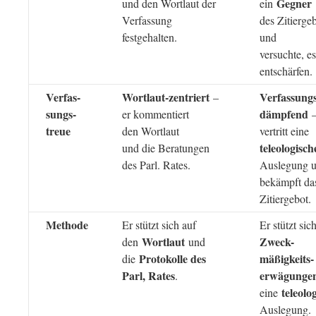
Gegner
und den Wortlaut der
ein
Verfassung
des Zitierge
festgehalten.
und
versuchte, e
entschärfen.
Verfas-
Wortlaut-zentriert
Verfassungs
–
sungs-
dämpfend
er kommentiert
–
treue
den Wortlaut
vertritt eine
teleologisch
und die Beratungen
des Parl. Rates.
Auslegung 
bekämpft da
Zitiergebot.
Methode
Er stützt sich auf
Er stützt sic
Wortlaut
Zweck-
den
und
Protokolle des
mäßigkeits-
die
Parl, Rates
erwägunge
.
teleolo
eine
Auslegung.