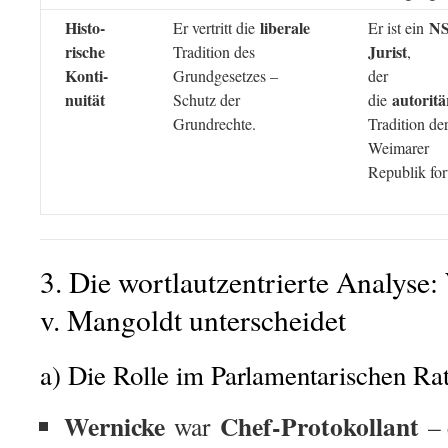
Histo-
liberale
NS
Er vertritt die
Er ist ein
rische
Jurist
Tradition des
,
Konti-
Grundgesetzes –
der
nuität
autoritä
Schutz der
die
Grundrechte.
Tradition de
Weimarer
Republik fort
3. Die wortlautzentrierte Analyse
v. Mangoldt unterscheidet
a) Die Rolle im Parlamentarischen Ra
Wernicke
Chef-Protokollant
war
– 