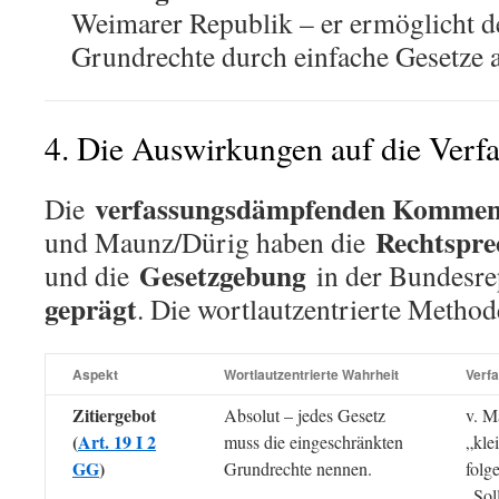
Weimarer Republik – er ermöglicht de
Grundrechte durch einfache Gesetze 
4. Die Auswirkungen auf die Verfa
verfassungsdämpfenden Kommen
Die
Rechtspr
und Maunz/Dürig haben die
Gesetzgebung
und die
in der Bundesr
geprägt
. Die wortlautzentrierte Methode
Aspekt
Wortlautzentrierte Wahrheit
Verf
Zitiergebot
Absolut – jedes Gesetz
v. M
(
Art. 19 I 2
muss die eingeschränkten
„kle
GG
)
Grundrechte nennen.
folg
„Sol