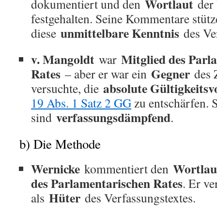
Wortlaut
dokumentiert und den
der 
festgehalten. Seine Kommentare stütz
unmittelbare Kenntnis
diese
des Ve
v. Mangoldt
Mitglied des Parl
war
Rates
Gegner
– aber er war ein
des Z
absolute Gültigkeits
versuchte, die
19 Abs. 1 Satz 2 GG
zu entschärfen.
verfassungsdämpfend
sind
.
b) Die Methode
Wernicke
Wortlau
kommentiert den
des Parlamentarischen Rates
. Er ve
Hüter
als
des Verfassungstextes.