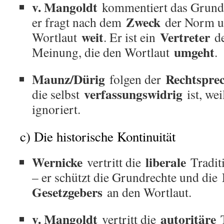
v. Mangoldt
kommentiert das Grund
Zweck
er fragt nach dem
der Norm un
weit
Vertreter
Wortlaut
. Er ist ein
de
umgeht
Meinung, die den Wortlaut
.
Maunz/Dürig
Rechtspre
folgen der
verfassungswidrig
die selbst
ist, wei
ignoriert.
c) Die historische Kontinuität
Wernicke
liberale
vertritt die
Tradit
– er schützt die Grundrechte und die
Gesetzgebers
an den Wortlaut.
v. Mangoldt
autoritäre
vertritt die
T