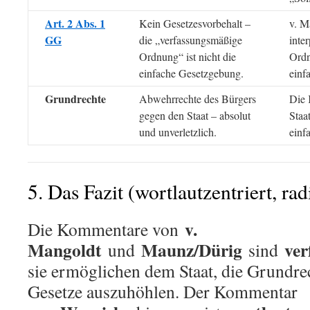
Art. 2 Abs. 1
Kein Gesetzesvorbehalt –
v. M
GG
die „verfassungsmäßige
inte
Ordnung“ ist nicht die
Ordn
einfache Gesetzgebung.
einf
Grundrechte
Abwehrrechte des Bürgers
Die 
gegen den Staat – absolut
Staa
und unverletzlich.
einf
5. Das Fazit (wortlautzentriert, rad
v.
Die Kommentare von
Mangoldt
Maunz/Dürig
ve
und
sind
sie ermöglichen dem Staat, die Grundre
Gesetze auszuhöhlen. Der Kommentar