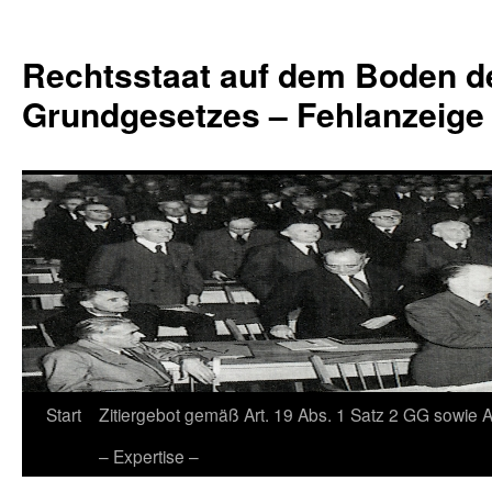
Zum
Inhalt
Rechtsstaat auf dem Boden d
springen
Grundgesetzes – Fehlanzeige
Start
Zitiergebot gemäß Art. 19 Abs. 1 Satz 2 GG sowie A
– Expertise –