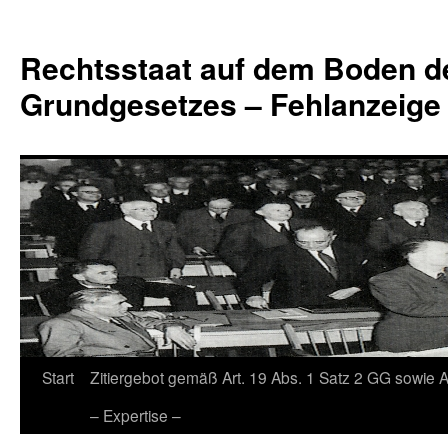
Zum
Inhalt
Rechtsstaat auf dem Boden d
springen
Grundgesetzes – Fehlanzeige
Start
Zitiergebot gemäß Art. 19 Abs. 1 Satz 2 GG sowie A
– Expertise –