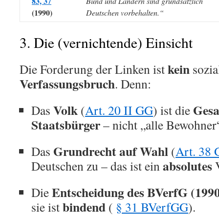
83, 37
Bund und Ländern sind grundsätzlich
(1990)
Deutschen vorbehalten.“
3. Die (vernichtende) Einsicht
kein
Die Forderung der Linken ist
sozial
Verfassungsbruch
. Denn:
Volk
Gesa
Das
(
Art. 20 II GG
) ist die
Staatsbürger
– nicht „alle Bewohner
Grundrecht auf Wahl
Das
(
Art. 38
absolutes
Deutschen zu – das ist ein
V
Entscheidung des BVerfG (199
Die
bindend
sie ist
(
§ 31 BVerfGG
).