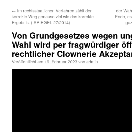
←
Im rechtsstaatlichen Verfahren zählt der
der Wahl
korrekte Weg genauso viel wie das korrekte
Ende, e
Ergebnis. ( SPIEGEL 27/2014)
gez
Von Grundgesetzes wegen ungü
Wahl wird per fragwürdiger öff
rechtlicher Clownerie Akzepta
Veröffentlicht am
19. Februar 2023
von
admin