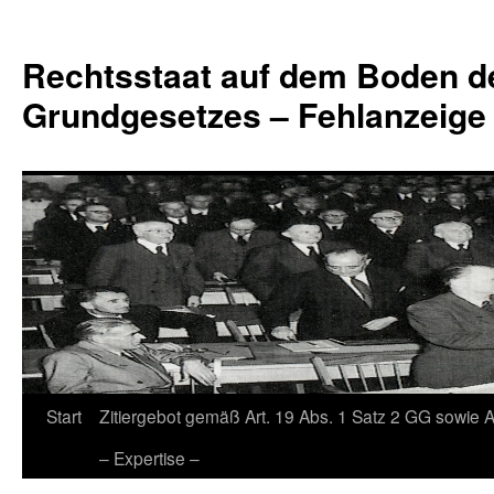
Zum
Inhalt
Rechtsstaat auf dem Boden d
springen
Grundgesetzes – Fehlanzeige
Start
Zitiergebot gemäß Art. 19 Abs. 1 Satz 2 GG sowie A
– Expertise –