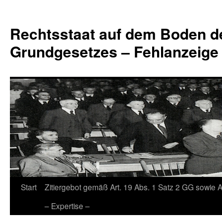
Zum
Inhalt
Rechtsstaat auf dem Boden d
springen
Grundgesetzes – Fehlanzeige
Start
Zitiergebot gemäß Art. 19 Abs. 1 Satz 2 GG sowie A
– Expertise –