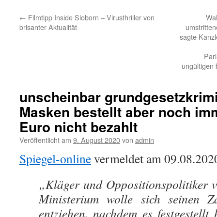
←
Filmtipp Inside Sloborn – Virusthriller von
Wah
brisanter Aktualität
umstritte
sagte Kanzl
Par
ungültigen
unscheinbar grundgesetzkrim
Masken bestellt aber noch imm
Euro nicht bezahlt
Veröffentlicht am
9. August 2020
von
admin
Spiegel-online
vermeldet am 09.08.2020,
„Kläger und Oppositionspolitiker 
Ministerium wolle sich seinen Za
entziehen, nachdem es festgestellt 