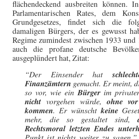
flächendeckend ausbreiten können. I
Parlamentarischen Rates, dem Kons
Grundgesetzes, findet sich die fo
damaligen Bürgers, der es gewusst ha
Regime zumindest zwischen 1933 und 
auch die profane deutsche Bevölke
ausgeplündert hat, Zitat:
schlecht
“Der Einsender hat
Finanzämtern
gemacht. Er meint, d
Bürger
so vor, wie ein
im private
nicht
ohne vor
vorgehen würde,
kommen
keine
. Er wünscht
Geset
mehr, die so gestaltet sind,
Rechtsmoral letzten Endes unter
Punkt ist nichts weiter zu sagen.