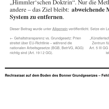
„Himmler‘schen Doktrin“. Nur die Met
abweichende 
andere – das Ziel bleibt:
System zu entfernen
.
Dieser Beitrag wurde unter
Allgemein
veröffentlicht. Setze ein 
←
Gehaltstransparenz vs. Grundgesetz: Prien
„Künstlerisc
streitet über EU-Richtlinie – während die
Zentrum für
nationalen Arbeitsgesetze (BGB, BetrVG, AGG)
Art. 5 III G
nichtig sind (Art. 19 I 2 GG).
is
Rechtsstaat auf dem Boden des Bonner Grundgesetzes – Fehl