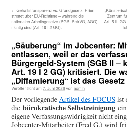
←
Gehaltstransparenz vs. Grundgesetz: Prien
„Künstlerisc
streitet über EU-Richtlinie – während die
Zentrum für
nationalen Arbeitsgesetze (BGB, BetrVG, AGG)
Art. 5 III G
nichtig sind (Art. 19 I 2 GG).
is
„Säuberung“ im Jobcenter: Mit
entlassen, weil er das verfas
Bürgergeld-System (SGB II – k
Art. 19 I 2 GG) kritisiert. Die 
„Diffamierung“ ist das Gesetz 
Veröffentlicht am
7. Juni 2026
von
admin
Der vorliegende
Artikel des FOCUS
ist 
bürokratische Selbstreinigung
die
ein
eigene Verfassungswidrigkeit nicht ein
Jobcenter-Mitarbeiter (Fred G.) wird fris