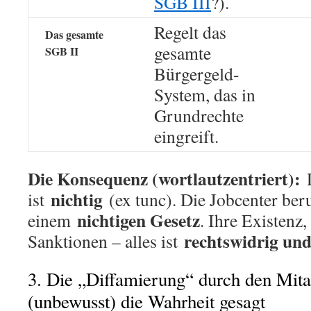
SGB III
?).
Regelt das
Das gesamte
gesamte
SGB II
Bürgergeld-
System, das in
Grundrechte
eingreift.
Die Konsequenz (wortlautzentriert):
D
nichtig
ist
(ex tunc). Die Jobcenter ber
nichtigen Gesetz
einem
. Ihre Existenz,
rechtswidrig und
Sanktionen – alles ist
3. Die „Diffamierung“ durch den Mitar
(unbewusst) die Wahrheit gesagt