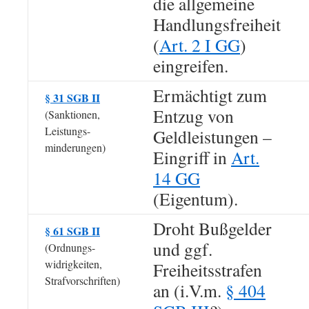
die allgemeine
Handlungsfreiheit
(
Art. 2 I GG
)
eingreifen.
Ermächtigt zum
§ 31 SGB II
Entzug von
(Sanktionen,
Leistungs-
Geldleistungen –
minderungen)
Eingriff in
Art.
14 GG
(Eigentum).
Droht Bußgelder
§ 61 SGB II
und ggf.
(Ordnungs-
widrigkeiten,
Freiheitsstrafen
Strafvorschriften)
an (i.V.m.
§ 404