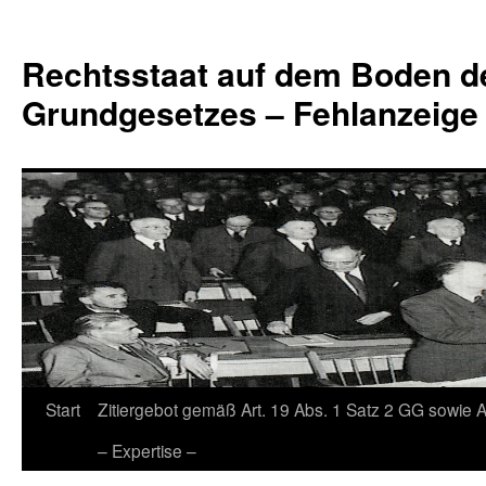
Zum
Inhalt
Rechtsstaat auf dem Boden d
springen
Grundgesetzes – Fehlanzeige
Start
Zitiergebot gemäß Art. 19 Abs. 1 Satz 2 GG sowie A
– Expertise –