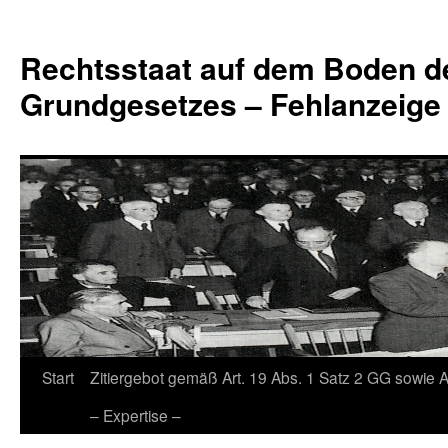
Zum
Inhalt
Rechtsstaat auf dem Boden d
springen
Grundgesetzes – Fehlanzeige
Start
Zitiergebot gemäß Art. 19 Abs. 1 Satz 2 GG sowie A
– Expertise –