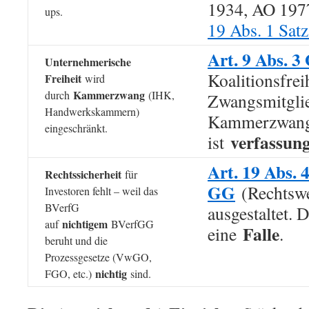
1934, AO 197
ups.
19 Abs. 1 Sat
Art. 9 Abs. 
Unternehmerische
Koalitionsfreih
Freiheit
wird
Kammerzwang
durch
(IHK,
Zwangsmitglie
Handwerkskammern)
Kammerzwan
eingeschränkt.
verfassun
ist
Art. 19 Abs. 
Rechtssicherheit
für
GG
(Rechtsweg
Investoren fehlt – weil das
BVerfG
ausgestaltet. 
nichtigem
auf
BVerfGG
Falle
eine
.
beruht und die
Prozessgesetze (VwGO,
nichtig
FGO, etc.)
sind.