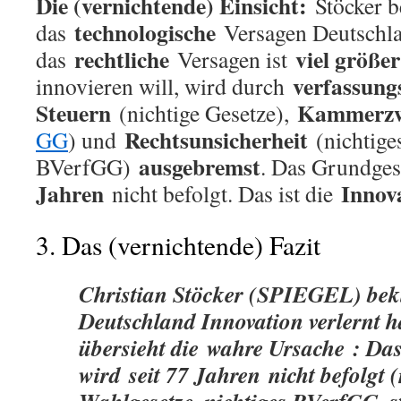
Die (vernichtende) Einsicht:
Stöcker b
technologische
das
Versagen Deutschla
rechtliche
viel größer
das
Versagen ist
verfassung
innovieren will, wird durch
Steuern
Kammerz
(nichtige Gesetze),
Rechtsunsicherheit
GG
) und
(nichtige
ausgebremst
BVerfGG)
. Das Grundge
Jahren
Innov
nicht befolgt. Das ist die
3. Das (vernichtende) Fazit
Christian Stöcker (SPIEGEL) bekl
Deutschland Innovation verlernt h
übersieht die
wahre Ursache
: Da
wird
seit 77 Jahren
nicht befolgt 