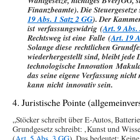
Wahlgesetze, nichtiges BVerfGG, s
Finanzbeamte). Die Steuergesetze 
19 Abs. 1 Satz 2 GG
). Der Kamme
ist
verfassungswidrig
(
Art. 9 Abs.
Rechtsweg ist eine
Falle
(
Art. 19 
Solange diese
rechtlichen Grundfe
wiederhergestellt sind, bleibt jede
technologische Innovation
Makula
das seine eigene Verfassung nicht r
kann
nicht
innovativ sein.
4. Juristische Pointe (allgemeinver
„Stöcker schreibt über E-Autos, Batteri
Grundgesetz schreibt: ‚Kunst und Wissen
(
Art. 5 Abs. 3 GG
). Das bedeutet: Keine