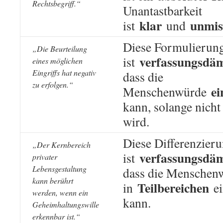
Rechtsbegriff.“
Unantastbarkeit
klar
unmis
ist
und
Diese Formulierun
„Die Beurteilung
verfassungsdä
ist
eines möglichen
Eingriffs hat negativ
dass die
zu erfolgen.“
ei
Menschenwürde
kann, solange nicht 
wird.
Diese Differenzier
„Der Kernbereich
verfassungsdä
ist
privater
Lebensgestaltung
dass die Menschen
kann berührt
Teilbereichen
in
ei
werden, wenn ein
kann.
Geheimhaltungswille
erkennbar ist.“