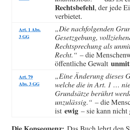
Rechtsbefehl
, der jede 
verbietet.
„Die nachfolgenden Grun
Art. 1 Abs.
Gesetzgebung, vollziehe
3 GG
Rechtsprechung als unmit
Recht.“
– die Menschenwü
unmit
öffentliche Gewalt
„Eine Änderung dieses G
Art. 79
welche die in Art. 1 … ni
Abs. 3 GG
Grundsätze berührt werde
unzulässig.“
– die Mens
ewig
ist
– sie kann nicht
Die Konsequenz:
Das Buch lehrt den 