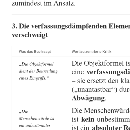
zumindest im Ansatz.
3. Die verfassungsdämpfenden Eleme
verschweigt
Was das Buch sagt
Wortlautzentrierte Kritik
Die Objektformel is
„Die Objektformel
verfassungsd
eine
dient der Beurteilung
eines Eingriffs.“
– sie ersetzt den kl
(„unantastbar“) du
Abwägung
.
Die Menschenwürd
„Die
kein
ist
unbestimmte
Menschenwürde ist
ein unbestimmter
absoluter R
ist ein