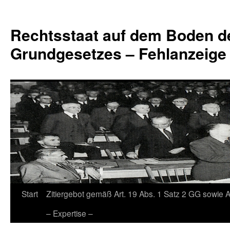
Zum
Inhalt
Rechtsstaat auf dem Boden d
springen
Grundgesetzes – Fehlanzeige
Start
Zitiergebot gemäß Art. 19 Abs. 1 Satz 2 GG sowie A
– Expertise –