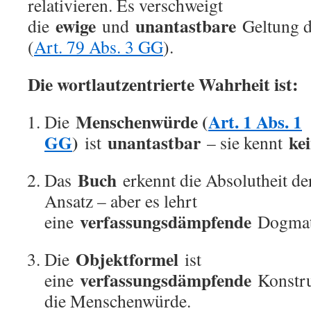
relativieren. Es verschweigt
ewige
unantastbare
die
und
Geltung 
(
Art. 79 Abs. 3 GG
).
Die wortlautzentrierte Wahrheit ist:
Menschenwürde (
Art. 1 Abs. 1
Die
GG
)
unantastbar
ke
ist
– sie kennt
Buch
Das
erkennt die Absolutheit d
Ansatz – aber es lehrt
verfassungsdämpfende
eine
Dogmat
Objektformel
Die
ist
verfassungsdämpfende
eine
Konstruk
die Menschenwürde.