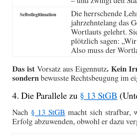
– und zwingt den Staa
Die herrschende Lehr
Selbstlegitimation
jahrzehntelang das G
Wortlauts gelehrt. Si
plötzlich sagen: „Wir
Also muss der Wortla
Das ist
. Kein I
Vorsatz aus Eigennutz
sondern
bewusste Rechtsbeugung im eig
4. Die Parallele zu
§ 13 StGB
(Unte
Nach
§ 13 StGB
macht sich strafbar, w
Erfolg abzuwenden, obwohl er dazu verpf