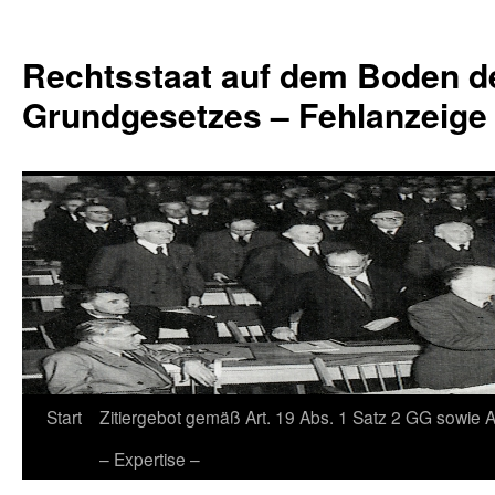
Zum
Inhalt
Rechtsstaat auf dem Boden d
springen
Grundgesetzes – Fehlanzeige
Start
Zitiergebot gemäß Art. 19 Abs. 1 Satz 2 GG sowie A
– Expertise –