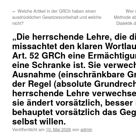
←
Welche Artikel in der GRCh haben einen
Wer s
ausdrücklichen Gesetzesvorbehalt und welche
Methode abb
nicht?
Dialektik 
„Die herrschende Lehre, die d
missachtet den klaren Wortlau
Art. 52 GRCh eine Ermächtigu
eine Schranke ist. Sie verwech
Ausnahme (einschränkbare Gr
der Regel (absolute Grundrech
herrschende Lehre verwechsel
sie ändert vorsätzlich, besser
behauptet vorsätzlich das Geg
selbst willen.
Veröffentlicht am
10. Mai 2026
von
admin