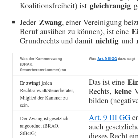
gleichrangig
Koalitionsfreiheit) ist
ge
Zwang
Jeder
, einer Vereinigung bei
E
Beruf ausüben zu können), ist eine
nichtig
Grundrechts und damit
und
Was der Kammerzwang
Was
Art. 9 III GG
dazu sagt
(BRAK,
Steuerberaterkammer) tut
Ei
Das ist eine
zwingt
Er
jeden
keine
Rechts,
V
Rechtsanwalt/Steuerberater,
Mitglied der Kammer zu
bilden (negative
sein.
Art. 9 III GG
er
Der Zwang ist gesetzlich
auch gesetzlich
angeordnet (BRAO,
StBerG).
dieses Recht ei