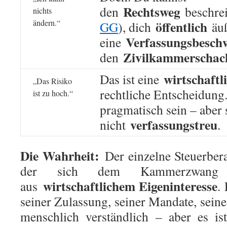
Rechtsweg
den
beschrei
nichts
ändern.“
öffentlich
GG
), dich
äuß
Verfassungsbesch
eine
Zivilkammerschac
den
wirtschaftl
Das ist eine
„Das Risiko
rechtliche Entscheidung
ist zu hoch.“
pragmatisch sein – aber s
verfassungstreu
nicht
.
Die Wahrheit:
Der einzelne Steuerbera
der sich dem Kammerzwang 
wirtschaftlichem Eigeninteresse
aus
.
seiner Zulassung, seiner Mandate, sein
menschlich verständlich – aber es i