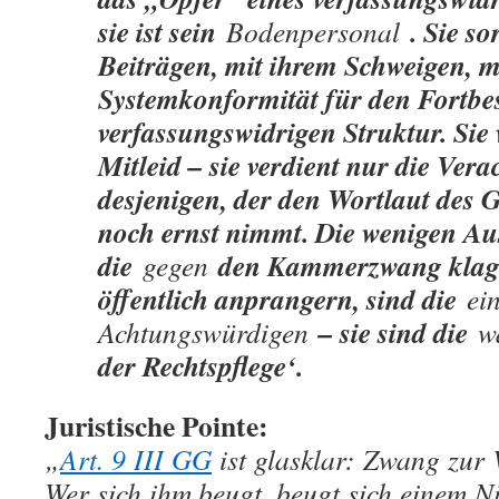
sie ist sein
. Sie so
Bodenpersonal
Beiträgen, mit ihrem Schweigen, mi
Systemkonformität für den Fortbe
verfassungswidrigen Struktur. Sie 
Mitleid – sie verdient nur die Ver
desjenigen, der den Wortlaut des 
noch ernst nimmt. Die wenigen A
die
den Kammerzwang klage
gegen
öffentlich anprangern, sind die
ein
– sie sind die
Achtungswürdigen
w
der Rechtspflege‘.
Juristische Pointe:
„
Art. 9 III GG
ist glasklar: Zwang zur V
Wer sich ihm beugt, beugt sich einem N