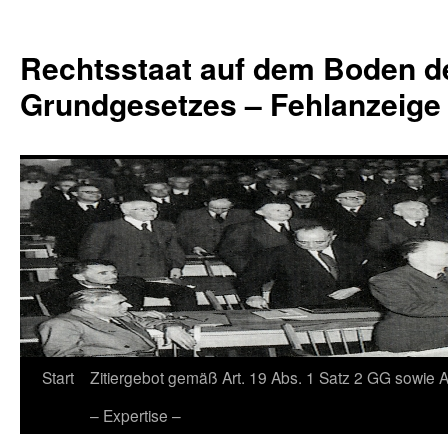
Zum
Inhalt
Rechtsstaat auf dem Boden d
springen
Grundgesetzes – Fehlanzeige
Start
Zitiergebot gemäß Art. 19 Abs. 1 Satz 2 GG sowie A
– Expertise –