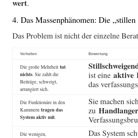
wert
.
4. Das Massenphänomen: Die „stillen
Das Problem ist nicht der einzelne Berat
Verhalten
Bewertung
Stillschweigen
tut
Die große Mehrheit
aktive
ist eine
E
nichts
. Sie zahlt die
Beiträge, schweigt,
das verfassung
arrangiert sich.
Sie machen sic
Die Funktionäre in den
Handlange
zu
tragen das
Kammern
System aktiv mit
.
Verfassungsbru
Das System schü
Die wenigen,