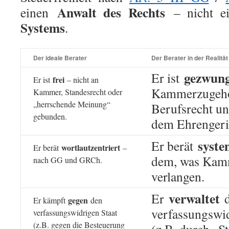
Anwalt des Rechts
einen
– nicht e
Systems
.
Der ideale Berater
Der Berater in der Realität
gezwun
Er ist
frei
Er ist
– nicht an
Kammerzugehö
Kammer, Standesrecht oder
„herrschende Meinung“
Berufsrecht un
gebunden.
dem Ehrengeri
syst
Er berät
wortlautzentriert
Er berät
–
dem, was Kam
nach GG und GRCh.
verlangen.
verwaltet
Er
d
gegen
Er kämpft
den
verfassungswi
verfassungswidrigen Staat
(z.B. gegen die Besteuerung