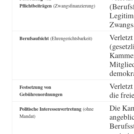
(Berufsf
Pflichtbeiträgen
(Zwangsfinanzierung)
Legitim
Zwangs
Verletz
Berufsaufsicht
(Ehrengerichtsbarkeit)
(gesetzl
Kammer 
Mitglie
demokra
Verletzt
Festsetzung von
die fre
Gebührenordnungen
Die Kam
Politische Interessenvertretung
(ohne
angeblic
Mandat)
Berufss