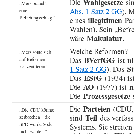
Wahlgesetze
Die
si
„Merz braucht
Abs. 1 Satz 2 GG
). 
einen
Befreiungsschlag.“
illegitimen
eines
Par
Wahlen). Sein „Befr
Makulatur
wäre
.
Welche Reformen?
„Merz sollte sich
BVerfGG
ni
Das
ist
auf Reformen
konzentrieren.“
S
1 Satz 2 GG
). Das
EStG
Das
(1934) is
AO
n
Die
(1977) ist
Prozessgesetze
Die
Parteien
Die
(CDU, 
„Die CDU könnte
Teil
sind
des verfas
zerbrechen – die
SPD würde Söder
Systems. Sie streite
nicht wählen.“