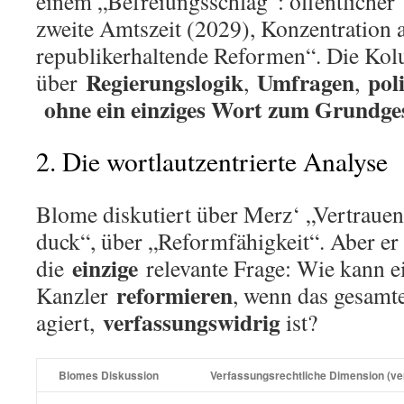
einem „Befreiungsschlag“: öffentlicher 
zweite Amtszeit (2029), Konzentration a
republikerhaltende Reformen“. Die Kol
Regierungslogik
Umfragen
pol
über
,
,
ohne ein einziges Wort zum Grundge
2. Die wortlautzentrierte Analyse
Blome diskutiert über Merz‘ „Vertrauen
duck“, über „Reformfähigkeit“. Aber er
einzige
die
relevante Frage: Wie kann e
reformieren
Kanzler
, wenn das gesamt
verfassungswidrig
agiert,
ist?
Blomes Diskussion
Verfassungsrechtliche Dimension (v