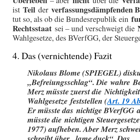
Überleben
nicht
Verf
– aber
über die
Teil
verfassungsdämpfenden Be
ist
der
fu
tut so, als ob die Bundesrepublik ein
Rechtsstaat
sei – und verschweigt die
Wahlgesetze, des BVerfGG, der Steuerge
4. Das (vernichtende) Fazit
Nikolaus Blome (SPIEGEL) diskut
„Befreiungsschlag“. Die
wahre
Be
Merz müsste zuerst die
Nichtigkeit
Wahlgesetze
feststellen (
Art. 19 A
Er müsste das
nichtige BVerfGG
müsste die
nichtigen Steuergesetze
1977) aufheben. Aber Merz schwe
schreibt über „lame duck“. Das