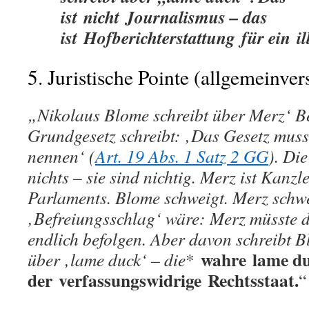
ist
nicht
Journalismus – das
ist
Hofberichterstattung
für ein
i
5. Juristische Pointe (allgemeinver
„Nikolaus Blome schreibt über Merz‘ B
Grundgesetz schreibt: ‚Das Gesetz mus
nennen‘ (
Art. 19 Abs. 1 Satz 2 GG
). Di
nichts – sie sind nichtig. Merz ist Kanzle
Parlaments. Blome schweigt. Merz schwe
‚Befreiungsschlag‘ wäre: Merz müsste 
endlich befolgen. Aber davon schreibt B
wahre
lame du
über ‚lame duck‘ – die
*
der
verfassungswidrige
Rechtsstaat.
“