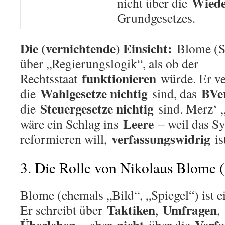
Wiede
nicht über die
Grundgesetzes.
Die (vernichtende) Einsicht:
Blome (S
über „Regierungslogik“, als ob der
funktionieren
Rechtsstaat
würde. Er ve
Wahlgesetze nichtig
BVe
die
sind, das
Steuergesetze nichtig
die
sind. Merz‘ 
Leere
wäre ein Schlag ins
– weil das Sy
verfassungswidrig
reformieren will,
is
3. Die Rolle von Nikolaus Blome 
Blome (ehemals „Bild“, „Spiegel“) ist 
Taktiken
Umfragen
Er schreibt über
,
,