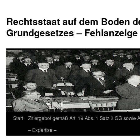
Zum
Inhalt
Rechtsstaat auf dem Boden d
springen
Grundgesetzes – Fehlanzeige
Start
Zitiergebot gemäß Art. 19 Abs. 1 Satz 2 GG sowie A
– Expertise –