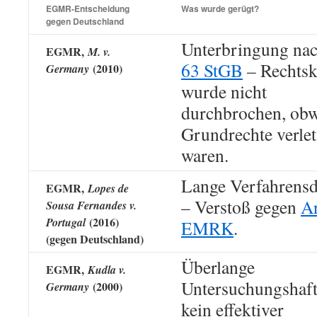
EGMR-Entscheidung
Was wurde gerügt?
gegen Deutschland
Unterbringung na
EGMR,
M. v.
63 StGB
– Rechtsk
(2010)
Germany
wurde nicht
durchbrochen, ob
Grundrechte verlet
waren.
Lange Verfahrens
EGMR,
Lopes de
– Verstoß gegen
Ar
Sousa Fernandes v.
(2016)
Portugal
EMRK
.
(gegen Deutschland)
Überlange
EGMR,
Kudla v.
Untersuchungshaft
(2000)
Germany
kein effektiver