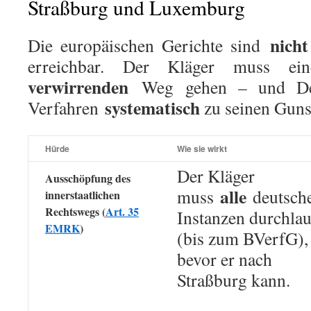
Straßburg und Luxemburg
nicht
Die europäischen Gerichte sind
erreichbar. Der Kläger muss e
verwirrenden
Weg gehen – und Deut
systematisch
Verfahren
zu seinen Gunst
Hürde
Wie sie wirkt
Der Kläger
Ausschöpfung des
alle
muss
deutsch
innerstaatlichen
Rechtswegs (
Art. 35
Instanzen durchla
EMRK
)
(bis zum BVerfG),
bevor er nach
Straßburg kann.