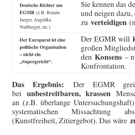
Sie kennen das d
Deutsche Richter am
und neigen dazu, 
EGMR
(z.B. Renate
Jaeger, Angelika
verteidigen
zu
(n
Nußberger, etc.)
Der EGMR will
Der Europarat ist eine
großen Mitgliedst
politische Organisation
– nicht ein
Konsens
den
– ni
„Supergericht“.
Konfrontation.
Das Ergebnis:
Der EGMR greift
unbestreitbaren, krassen
bei
Mensch
an (z.B. überlange Untersuchungshaft
systematischen Missachtung abs
z
(Kunstfreiheit, Zitiergebot). Das wäre