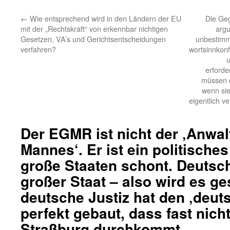
←
Wie entsprechend wird in den Ländern der EU
Die Geg
mit der „Rechtskraft“ von erkennbar nichtigen
argu
Gesetzen, VA’s und Gerichtsentscheidungen
unbestimmt
verfahren?
wortsinnkonf
u
erforde
müssen d
wenn sie
eigentlich v
Der EGMR ist nicht der ‚Anwal
Mannes‘. Er ist ein politisches
große Staaten schont. Deutsch
großer Staat – also wird es ge
deutsche Justiz hat den ‚deuts
perfekt gebaut, dass fast nich
Straßburg durchkommt.