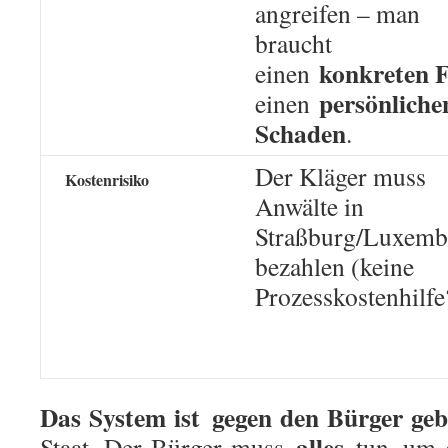
angreifen – man
braucht
konkreten F
einen
persönliche
einen
Schaden
.
Der Kläger muss
Kostenrisiko
Anwälte in
Straßburg/Luxemb
bezahlen (keine
Prozesskostenhilfe
Das System ist
gegen den Bürger ge
alles
Staat. Der Bürger muss
tun, um 