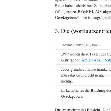
nichts
Beide haben
zum Zitiergebot 
abge
(Wahlgesetze, BVerfGG, AO)
Gesetzgebers“
– sie ist längst gefal
3. Die (wortlautzentrie
Thomas Dehler (FDP, 1949)
„Wir wollen diese Fessel des G
(Zitiergebot,
Art. 19 Abs. 1 Sa
Jedes grundrechtseinschränken
muss das Grundrecht nennen – s
nichtig.
Bindung
Er kämpfte für die
de
Gesetzgebers.
Die (vernichtende) Einsicht:
Die F