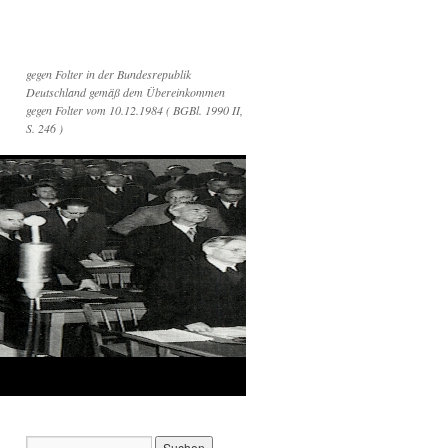
gegen Folter in der Bundesrepublik
Deutschland gemäß dem Übereinkommen
gegen Folter vom 10.12.1984 ( BGBl. 1990 II,
S. 246 )