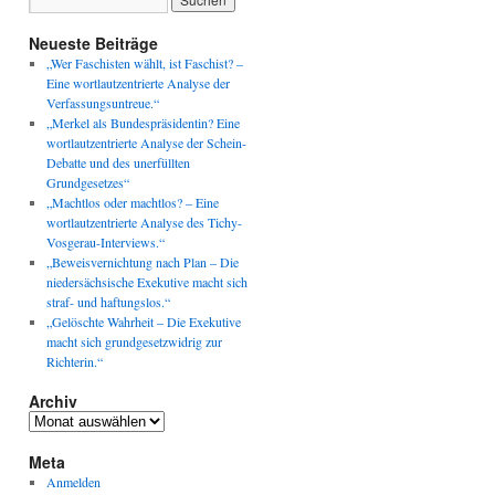
Neueste Beiträge
„Wer Faschisten wählt, ist Faschist? –
Eine wortlautzentrierte Analyse der
Verfassungsuntreue.“
„Merkel als Bundespräsidentin? Eine
wortlautzentrierte Analyse der Schein-
Debatte und des unerfüllten
Grundgesetzes“
„Machtlos oder machtlos? – Eine
wortlautzentrierte Analyse des Tichy-
Vosgerau-Interviews.“
„Beweisvernichtung nach Plan – Die
niedersächsische Exekutive macht sich
straf- und haftungslos.“
„Gelöschte Wahrheit – Die Exekutive
macht sich grundgesetzwidrig zur
Richterin.“
Archiv
Archiv
Meta
Anmelden