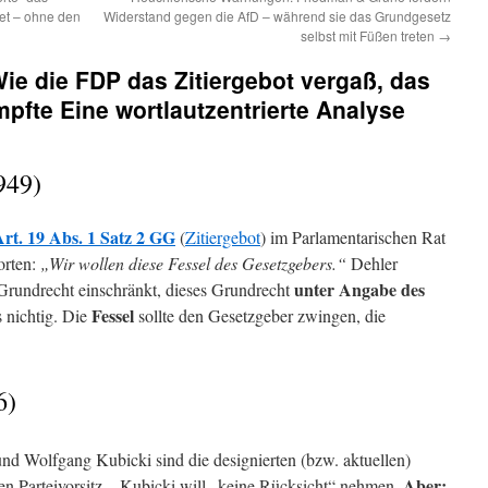
et – ohne den
Widerstand gegen die AfD – während sie das Grundgesetz
selbst mit Füßen treten
→
Wie die FDP das Zitiergebot vergaß, das
mpfte Eine wortlautzentrierte Analyse
949)
rt. 19 Abs. 1 Satz 2 GG
(
Zitiergebot
) im Parlamentarischen Rat
orten:
„Wir wollen diese Fessel des Gesetzgebers.“
Dehler
unter Angabe des
n Grundrecht einschränkt, dieses Grundrecht
Fessel
s nichtig. Die
sollte den Gesetzgeber zwingen, die
6)
 Wolfgang Kubicki sind die designierten (bzw. aktuellen)
Aber:
den Parteivorsitz – Kubicki will „keine Rücksicht“ nehmen.