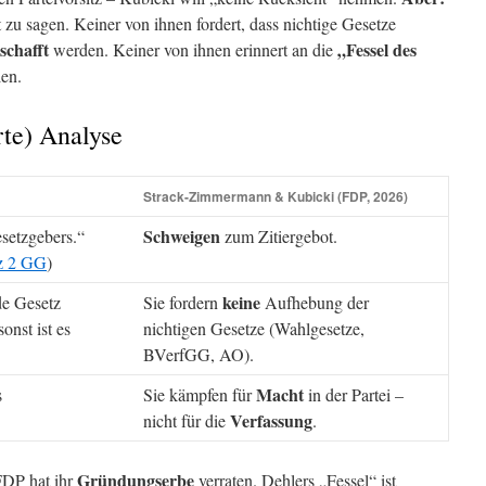
zu sagen. Keiner von ihnen fordert, dass nichtige Gesetze
schafft
„Fessel des
werden. Keiner von ihnen erinnert an die
len.
rte) Analyse
Strack-Zimmermann & Kubicki (FDP, 2026)
Schweigen
esetzgebers.“
zum Zitiergebot.
tz 2 GG
)
keine
de Gesetz
Sie fordern
Aufhebung der
onst ist es
nichtigen Gesetze (Wahlgesetze,
BVerfGG, AO).
Macht
s
Sie kämpfen für
in der Partei –
Verfassung
nicht für die
.
Gründungserbe
DP hat ihr
verraten. Dehlers „Fessel“ ist