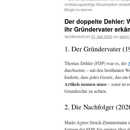
verfassungswidrige Steuersystem verwalt
Bürger zu warnen
Der doppelte Dehler: 
ihr Gründervater erkä
Veröffentlicht am
31. Mai 2026
von
admin
1. Der Gründervater (1
A
Thomas Dehler (FDP) war es, der
durchsetzte – mit den berühmten W
forderte, dass jedes Gesetz, das ei
Artikels nennen muss
– sonst ist e
Grundrechte zu achten.
2. Die Nachfolger (202
Marie-Agnes Strack-Zimmermann und
Spitzen der FDP. Sie streiten über 