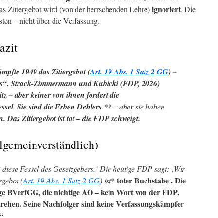
ignoriert
Das Zitiergebot wird (von der herrschenden Lehre)
. Die
sten – nicht über die Verfassung.
azit
pfte 1949 das Zitiergebot (
Art. 19 Abs. 1 Satz 2 GG
) –
ers“. Strack-Zimmermann und Kubicki (FDP, 2026)
itz – aber keiner von ihnen fordert die
ssel. Sie sind die
Erben Dehlers
** – aber sie haben
n. Das Zitiergebot ist tot – die FDP schweigt.
allgemeinverständlich)
diese Fessel des Gesetzgebers.‘ Die heutige FDP sagt: ‚Wir
toter Buchstabe
. Die
rgebot (
Art. 19 Abs. 1 Satz 2 GG
) ist
*
ige BVerfGG, die nichtige AO – kein Wort von der FDP.
rehen. Seine
Nachfolger
sind keine
Verfassungskämpfer
.“