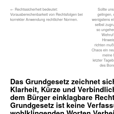
←
Rechtssicherheit bedeutet:
Sollte un
Vorausberechenbarkeit von Rechtsfolgen bei
gelingen,
korrekter Anwendung rechtlicher Normen.
wenigstens ei
selbst zug
so ungeheu
Wehruf 
Hinweis
richten muß
Chaos ein ne
meine 
letzter Tage
des Bon
Das Grundgesetz zeichnet sic
Klarheit, Kürze und Verbindlic
dem Bürger einklagbare Recht
Grundgesetz ist keine Verfass
wohlklingenden Worten Verhe