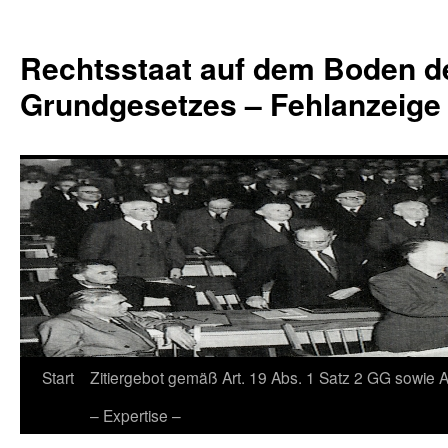
Zum
Inhalt
Rechtsstaat auf dem Boden d
springen
Grundgesetzes – Fehlanzeige
Start
Zitiergebot gemäß Art. 19 Abs. 1 Satz 2 GG sowie A
– Expertise –