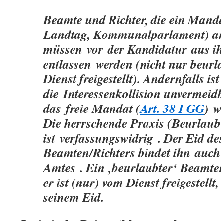
Beamte und Richter, die ein Mand
Landtag, Kommunalparlament) an
müssen
vor
der Kandidatur
aus i
entlassen
werden (nicht nur beurl
Dienst freigestellt). Andernfalls ist
die
Interessenkollision
unvermeid
das
freie Mandat (
Art. 38 I GG
)
w
Die herrschende Praxis (Beurlau
ist
verfassungswidrig
. Der Eid de
Beamten/Richters bindet ihn
auch
Amtes
. Ein ‚beurlaubter‘ Beamter
er ist (nur) vom Dienst freigestellt
seinem Eid.