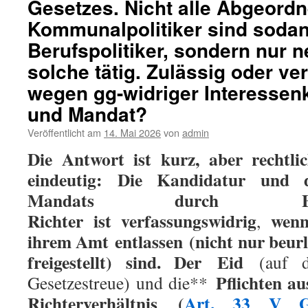
Gesetzes. Nicht alle Abgeordn
Kommunalpolitiker sind soda
Berufspolitiker, sondern nur n
solche tätig. Zulässig oder v
wegen gg-widriger Interessenk
und Mandat?
Veröffentlicht am
14. Mai 2026
von
admin
Die Antwort ist kurz, aber rechtlic
eindeutig: Die Kandidatur und 
Mandats durch
Richter
ist
verfassungswidrig
wenn 
,
ihrem Amt
entlassen
(nicht nur beur
freigestellt) sind. Der
Eid
(auf da
Pflichten a
Gesetzestreue) und die**
Richterverhältnis
(
Art. 33 V 