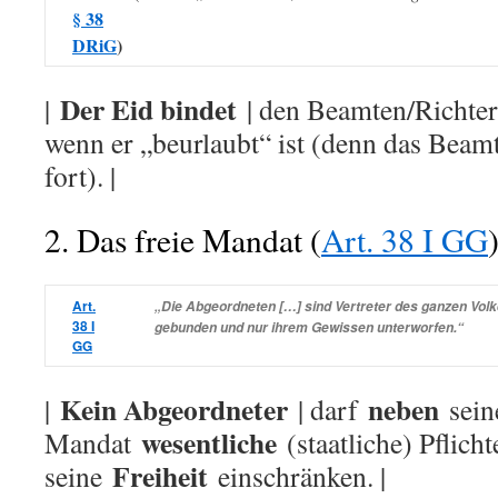
§ 38
DRiG
)
Der Eid bindet
|
| den Beamten/Richte
wenn er „beurlaubt“ ist (denn das Beamt
fort). |
2. Das freie Mandat (
Art. 38 I GG
Art.
„Die Abgeordneten […] sind Vertreter des ganzen Volk
38 I
gebunden und nur ihrem Gewissen unterworfen.“
GG
Kein Abgeordneter
neben
|
| darf
sei
wesentliche
Mandat
(staatliche) Pflicht
Freiheit
seine
einschränken. |