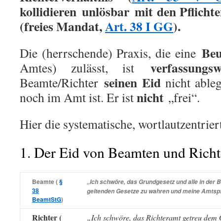
kollidieren
unlösbar
mit den Pflicht
(freies Mandat,
Art. 38 I GG
).
Beu
Die (herrschende) Praxis, die eine
verfassungsw
Amtes) zulässt, ist
seinen Eid
Beamte/Richter
nicht ableg
nicht
noch im Amt ist. Er ist
„frei“.
Hier die systematische, wortlautzentrier
1. Der Eid von Beamten und Richt
Beamte (
§
„Ich schwöre, das Grundgesetz und alle in der
38
geltenden Gesetze zu wahren und meine Amtspfl
BeamtStG
)
Richter (
„Ich schwöre, das Richteramt getreu de