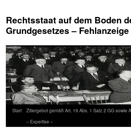
Zum
Inhalt
Rechtsstaat auf dem Boden d
springen
Grundgesetzes – Fehlanzeige
Start
Zitiergebot gemäß Art. 19 Abs. 1 Satz 2 GG sowie A
– Expertise –