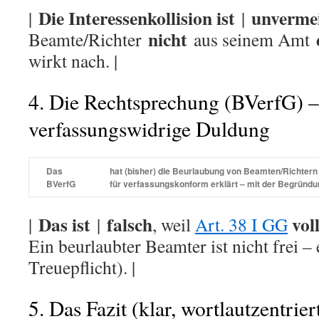
Die Interessenkollision ist
unverme
|
|
nicht
Beamte/Richter
aus seinem Amt
wirkt nach. |
4. Die Rechtsprechung (BVerfG) –
verfassungswidrige Duldung
Das
hat (bisher) die
Beurlaubung
von Beamten/Richtern 
BVerfG
für
verfassungskonform
erklärt – mit der Begründ
Das ist
falsch
vol
|
|
, weil
Art. 38 I GG
Ein beurlaubter Beamter ist nicht frei – 
Treuepflicht). |
5. Das Fazit (klar, wortlautzentriert