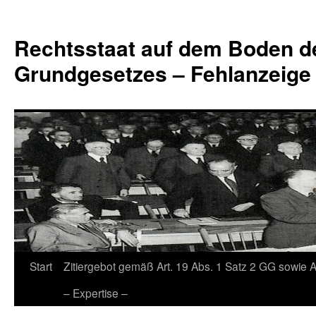
Zum
Inhalt
Rechtsstaat auf dem Boden d
springen
Grundgesetzes – Fehlanzeige
Start
Zitiergebot gemäß Art. 19 Abs. 1 Satz 2 GG sowie A
– Expertise –