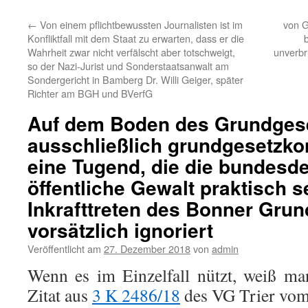
←
Von einem pflichtbewussten Journalisten ist im
von 
Konfliktfall mit dem Staat zu erwarten, dass er die
Wahrheit zwar nicht verfälscht aber totschweigt,
unverbr
so der Nazi-Jurist und Sonderstaatsanwalt am
Sondergericht in Bamberg Dr. Willi Geiger, später
Richter am BGH und BVerfG
Auf dem Boden des Grundgese
ausschließlich grundgesetzko
eine Tugend, die die bundesd
öffentliche Gewalt praktisch s
Inkrafttreten des Bonner Gru
vorsätzlich ignoriert
Veröffentlicht am
27. Dezember 2018
von
admin
Wenn es im Einzelfall nützt, weiß ma
Zitat aus
3 K 2486/18
des VG Trier vom