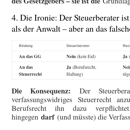
des Gesetzgebers – sie ist die
Grundla
4. Die Ironie: Der Steuerberater is
als der Anwalt – aber an das falsc
Bindung
Steuerberater
Rec
An das GG
Nein
Ja
(kein Eid)
(
An das
Ja
Nei
(Berufsrecht,
Steuerrecht
Haftung)
rüg
Die Konsequenz:
Der Steuerber
verfassungswidriges Steuerrecht an
Berufsrecht ihn dazu verpflichte
darf
hingegen
(und müsste) die Verfass