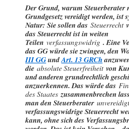
Der Grund, warum Steuerberater n
Grundgesetz vereidigt werden, ist 
Natur: Sie sollen das
Steuerrecht
das Steuerrecht ist in weiten
Teilen
. Eine V
verfassungswidrig
das GG würde sie zwingen, den Wo
III GG
und
Art. 13 GRCh
anzuwen
die
von Kun
absolute Steuerfreiheit
und anderen grundrechtlich geschü
anzuerkennen. Das würde das
Fin
zusammenbrechen lasse
des Staates
man den Steuerberater
unvereidig
verfassungswidrige Steuerrecht w
kann, ohne sich des Verfassungsb
werden. Das ist kein Versehen – da