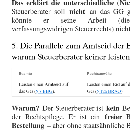
Das erklärt die unterschiedliche (Ni
nicht
Steuerberater soll
an das GG ge
könnte er seine Arbeit (di
verfassungswidrigen Steuerrechts) nich
5. Die Parallele zum Amtseid der
warum Steuerberater keiner leiste
Beamte
Rechtsanwälte
Amtseid
Eid
Leisten einen
auf
Leisten einen
auf d
das GG (
§ 7 BBG
).
GG (
§ 12a BRAO
).
Warum?
kein
Der Steuerberater ist
Be
freier 
der Rechtspflege. Er ist ein
Bestellung
– aber ohne staatsähnliche 