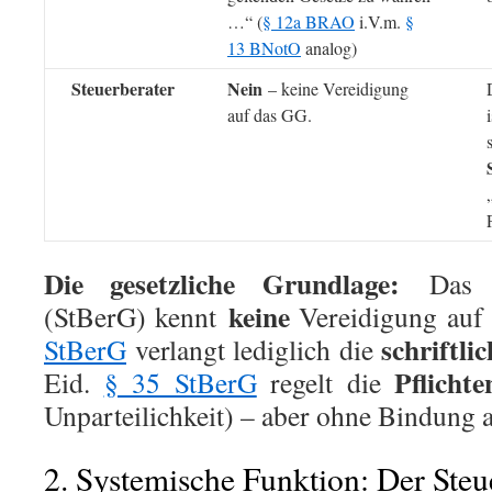
…“ (
§ 12a BRAO
i.V.m.
§
13 BNotO
analog)
Steuerberater
Nein
– keine Vereidigung
auf das GG.
Die gesetzliche Grundlage:
Das St
keine
(StBerG) kennt
Vereidigung auf
schriftli
StBerG
verlangt lediglich die
Pflichte
Eid.
§ 35 StBerG
regelt die
Unparteilichkeit) – aber ohne Bindung 
2. Systemische Funktion: Der Steue