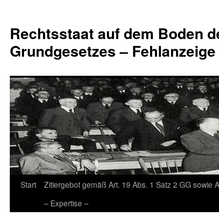
Zum
Inhalt
Rechtsstaat auf dem Boden d
springen
Grundgesetzes – Fehlanzeige
Start
Zitiergebot gemäß Art. 19 Abs. 1 Satz 2 GG sowie A
– Expertise –