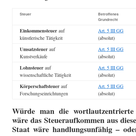
Steuer
Betroffenes
Grundrecht
Einkommensteuer
auf
Art. 5 III GG
künstlerische Tätigkeit
(absolut)
Umsatzsteuer
auf
Art. 5 III GG
Kunstverkäufe
(absolut)
Lohnsteuer
auf
Art. 5 III GG
wissenschaftliche Tätigkeit
(absolut)
Körperschaftsteuer
auf
Art. 5 III GG
Forschungseinrichtungen
(absolut)
Würde man die wortlautzentriert
wäre das Steueraufkommen aus diese
Staat wäre handlungsunfähig – ode