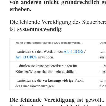
von anderen (nicht grundrechtlich g
erheben.
Die fehlende Vereidigung des Steuerber
systemnotwendig
ist
:
Wenn Steuerberater auf das GG vereidigt wären…
Dan
…müssten sie den Wortlaut von
Art. 5 III GG
/
…mü
Art. 13 GRCh
anwenden.
zur
…dürften sie keine Steuererklärungen für
…br
Künstler/Wissenschaftler mehr ausfüllen.
die
verfassungswidrige
…müssten sie die
Praxis
…w
der Finanzämter anzeigen.
die
Die fehlende Vereidigung ist
.
gewollt