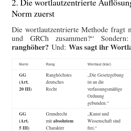
2. Die wortlautzentrierte Auflösu
Norm zuerst
Die wortlautzentrierte Methode fragt
und GRCh zusammen?“ Sonder
ranghöher?
Was sagt ihr Wortl
Und:
Norm
Rang
Wortlaut (klar)
GG
Ranghöchstes
„Die Gesetzgebung
(Art.
deutsches
ist an die
20 III)
Recht
verfassungsmäßige
Ordnung
gebunden.“
GG
Grundrecht
„Kunst und
(Art.
absolutem
mit
Wissenschaft sind
5 III)
Charakter
frei.“