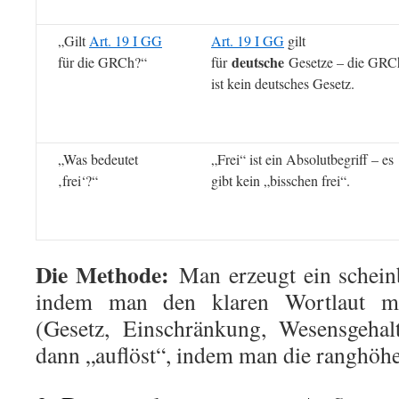
„Gilt
Art. 19 I GG
Art. 19 I GG
gilt
deutsche
für die GRCh?“
für
Gesetze – die GRC
ist kein deutsches Gesetz.
„Was bedeutet
„Frei“ ist ein Absolutbegriff – es
‚frei‘?“
gibt kein „bisschen frei“.
Die Methode:
Man erzeugt ein scheinb
indem man den klaren Wortlaut mi
(Gesetz, Einschränkung, Wesensgehal
dann „auflöst“, indem man die ranghö