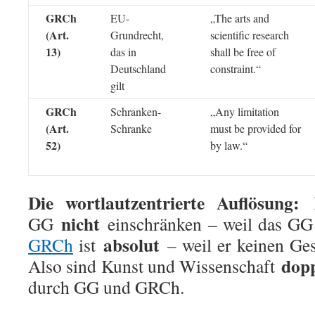
GRCh
EU-
„The arts and
(Art.
Grundrecht,
scientific research
13)
das in
shall be free of
Deutschland
constraint.“
gilt
GRCh
Schranken-
„Any limitation
(Art.
Schranke
must be provided for
52)
by law.“
Die wortlautzentrierte Auflösung:
D
nicht
GG
einschränken – weil das GG 
absolut
GRCh
ist
– weil er keinen Ges
dopp
Also sind Kunst und Wissenschaft
durch GG und GRCh.