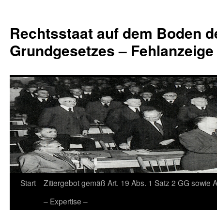
Zum
Inhalt
Rechtsstaat auf dem Boden d
springen
Grundgesetzes – Fehlanzeige
Start
Zitiergebot gemäß Art. 19 Abs. 1 Satz 2 GG sowie A
– Expertise –