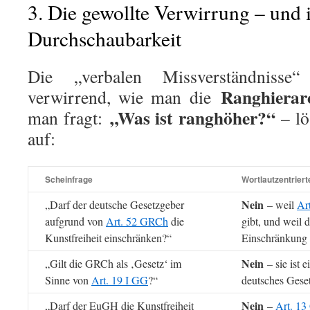
3. Die gewollte Verwirrung – und 
Durchschaubarkeit
Die „verbalen Missverständnisse
Ranghierar
verwirrend, wie man die
„Was ist ranghöher?“
man fragt:
– lö
auf:
Scheinfrage
Wortlautzentriert
Nein
„Darf der deutsche Gesetzgeber
– weil
Ar
aufgrund von
Art. 52 GRCh
die
gibt, und weil d
Kunstfreiheit einschränken?“
Einschränkung 
Nein
„Gilt die GRCh als ‚Gesetz‘ im
– sie ist e
Sinne von
Art. 19 I GG
?“
deutsches Geset
Nein
„Darf der EuGH die Kunstfreiheit
–
Art. 1