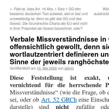
←
Fakt ist, dass Art. 19 Abs. 1 Satz 1 GG den
Wel
besseren deutschen Text aufweist, weil er klar und
ausdrückl
unzweideutig ist, denn es gibt das GG und das
Gesetz. Die Grundrechte-Charta der EU wird nicht
in ihrer Präambel als Gesetz bezeichnet, oder?
Verbale Missverständnisse in
offensichtlich gewollt, denn s
wortlautzentriert definieren u
Sinne der jeweils ranghöchst
Veröffentlicht am
10. Mai 2026
von
admin
Diese Feststellung ist exakt, 
vernichtend für die herrschende P
Missverständnisse“ (wie die Frage, ob
sei, oder ob
Art. 52 GRCh
eine Einsch
nicht
darstelle) sind
zufällig ode