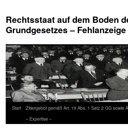
Zum
Inhalt
Rechtsstaat auf dem Boden d
springen
Grundgesetzes – Fehlanzeige
Start
Zitiergebot gemäß Art. 19 Abs. 1 Satz 2 GG sowie A
– Expertise –