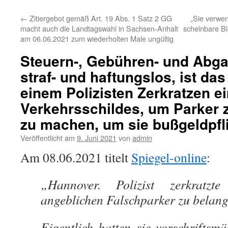
←
Zitiergebot gemäß Art. 19 Abs. 1 Satz 2 GG
„Sie verwen
macht auch die Landtagswahl in Sachsen-Anhalt
scheinbare B
am 06.06.2021 zum wiederholten Male ungültig
Steuern-, Gebühren- und Abg
straf- und haftungslos, ist da
einem Polizisten Zerkratzen e
Verkehrsschildes, um Parker 
zu machen, um sie bußgeldpfl
Veröffentlicht am
9. Juni 2021
von
admin
Am 08.06.2021 titelt
Spiegel-online
:
„Hannover. Polizist zerkratzte
angeblichen Falschparker zu belan
Eigentlich hatten sie vorschriftsm