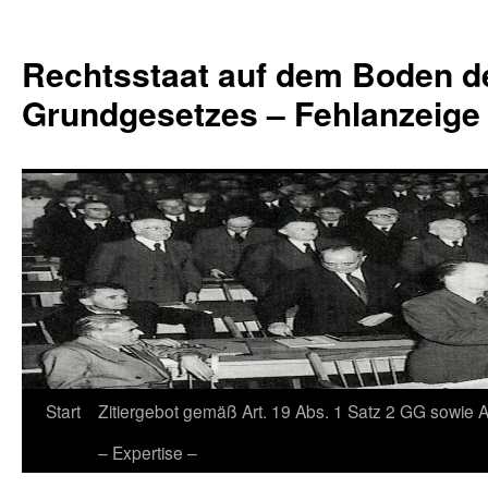
Zum
Inhalt
Rechtsstaat auf dem Boden d
springen
Grundgesetzes – Fehlanzeige
Start
Zitiergebot gemäß Art. 19 Abs. 1 Satz 2 GG sowie A
– Expertise –