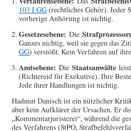
Verfahrensebene:
Strafbefehls
Das
103 I GG
(rechtliches Gehör). Jeder 
vorherige Anhörung ist nichtig.
Gesetzesebene:
Strafprozesso
Die
Ganzes nichtig, weil sie gegen das Zit
GG
) verstößt. Kein Verfahren auf ihre
Amtsebene:
Staatsanwälte
Die
leis
(Richtereid für Exekutive). Ihre Best
Jede ihrer Handlungen ist nichtig.
Hadmut Danisch ist ein nützlicher Krit
aber kein Aufklärer der Ursachen. Er di
„Kommentarjuristerei“, während die ge
des Verfahrens (StPO, Strafbefehlsverf