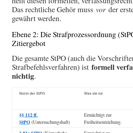
heilt diesen formellen, verfassungsrech
Das rechtliche Gehör muss
vor
der erst
gewährt werden.
Ebene 2: Die Strafprozessordnung (StP
Zitiergebot
Die gesamte StPO (auch die Vorschrifte
formell verf
Strafbefehlsverfahren) ist
nichtig
.
Norm der StPO
Was sie tut
§§ 112 ff.
Ermächtigt zur
StPO
(Untersuchungshaft)
Freiheitsentziehung.
§ 81a StPO
(Körperliche
Ermächtigt zu