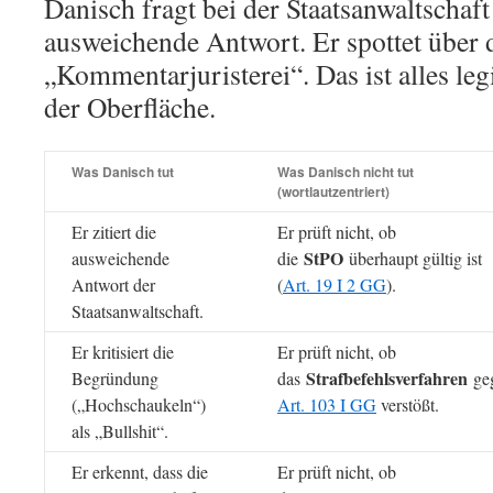
Danisch fragt bei der Staatsanwaltschaft
ausweichende Antwort. Er spottet über 
„Kommentarjuristerei“. Das ist alles legi
der Oberfläche.
Was Danisch tut
Was Danisch nicht tut
(wortlautzentriert)
Er zitiert die
Er prüft nicht, ob
StPO
ausweichende
die
überhaupt gültig ist
Antwort der
(
Art. 19 I 2 GG
).
Staatsanwaltschaft.
Er kritisiert die
Er prüft nicht, ob
Strafbefehlsverfahren
Begründung
das
ge
(„Hochschaukeln“)
Art. 103 I GG
verstößt.
als „Bullshit“.
Er erkennt, dass die
Er prüft nicht, ob