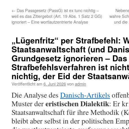
←
Das Passgesetz (PassG) ist ex tunc nichtig –
Nebenei
weil es das Zitiergebot (Art. 19 Abs. 1 Satz 2 GG)
wahre Sch
ignoriert – Eine wortlautzentrierte Analyse
und die 
„Lügenfritz“ per Strafbefehl: 
Staatsanwaltschaft (und Dani
Grundgesetz ignorieren – Das
Strafbefehlsverfahren ist nicht
nichtig, der Eid der Staatsanwä
Veröffentlicht am
6. Juni 2026
von
admin
Die Analyse des
Danisch-Artikels
offenb
eristischen Dialektik
Muster der
: Er kr
Staatsanwaltschaft für ihre Methodik (K
bleibt aber selbst in der politischen E