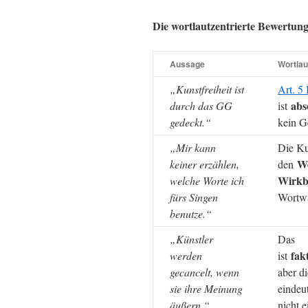
Die wortlautzentrierte Bewertung
Aussage
Wortlau
„Kunstfreiheit ist
Art. 5
abs
durch das GG
ist
gedeckt.“
kein G
„Mir kann
Die Kun
W
keiner erzählen,
den
Wirkb
welche Worte ich
fürs Singen
Wortwa
benutze.“
„Künstler
Das
fak
werden
ist
gecancelt, wenn
aber d
sie ihre Meinung
eindeut
äußern.“
nicht e