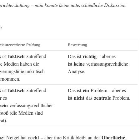
richterstattung – man konnte keine unterschiedliche Diskussion
:
tlautzentrierte Prüfung
Bewertung
faktisch
richtig
 ist
zutreffend –
Das ist
– aber es
keine
le Medien haben die
ist
verfassungsrechtliche
ierungslinie unkritisch
Analyse.
ernommen.
faktisch
ein
 ist
zutreffend –
Das ist
Problem – aber es
nicht
zentrale
r es
ist
das
Problem.
kein
verfassungsrechtlicher
stoß (die Medien sind
vat).
nz:
recht
Oberfläche
Neigel hat
– aber ihre Kritik bleibt an der
.