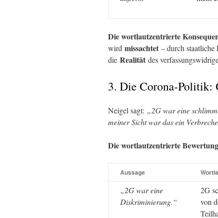
Die wortlautzentrierte Konseque
missachtet
wird
– durch staatliche 
Realität
die
des verfassungswidrige
3. Die Corona-Politik
Neigel sagt:
„2G war eine schlimme
meiner Sicht war das ein Verbreche
Die wortlautzentrierte Bewertung
Aussage
Wortla
„2G war eine
2G sc
Diskriminierung.“
von d
Teilh