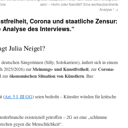
Eine
sein‘ – Hohn oder Naivität? Eine wortlautzentrierte
Analyse.“
→
stfreiheit, Corona und staatliche Zensur:
e Analyse des Interviews.“
n
agt Julia Neigel?
 deutschen Sängerinnen (Silly, Solokarriere), äußert sich in einem
Meinungs- und Kunstfreiheit
Corona-
ich 2025/2026) zur
, zur
ökonomischen Situation von Künstlern
 zur
. Ihre
t (
Art. 5 I, III GG
) seien bedroht – Künstler würden für kritische
stlerbranche existenziell getroffen – 2G sei eine „schlimme
rechen gegen die Menschlichkeit“.