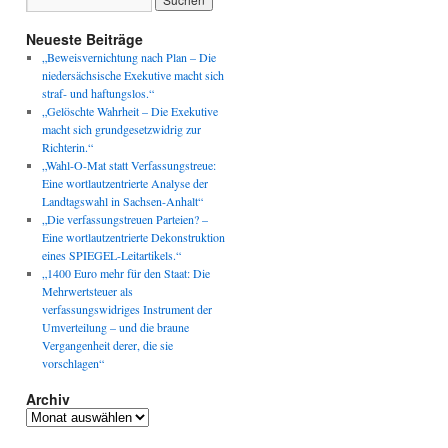
Neueste Beiträge
„Beweisvernichtung nach Plan – Die
niedersächsische Exekutive macht sich
straf- und haftungslos.“
„Gelöschte Wahrheit – Die Exekutive
macht sich grundgesetzwidrig zur
Richterin.“
„Wahl-O-Mat statt Verfassungstreue:
Eine wortlautzentrierte Analyse der
Landtagswahl in Sachsen-Anhalt“
„Die verfassungstreuen Parteien? –
Eine wortlautzentrierte Dekonstruktion
eines SPIEGEL-Leitartikels.“
„1400 Euro mehr für den Staat: Die
Mehrwertsteuer als
verfassungswidriges Instrument der
Umverteilung – und die braune
Vergangenheit derer, die sie
vorschlagen“
Archiv
Archiv