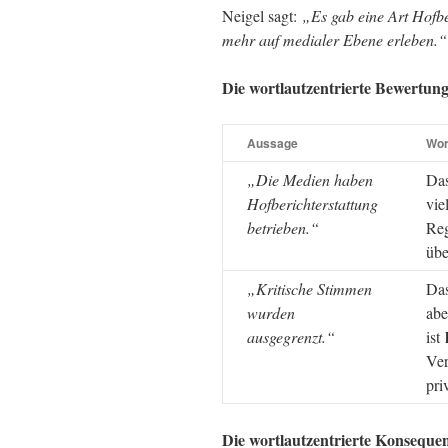
Neigel sagt:
„Es gab eine Art Hofbe
mehr auf medialer Ebene erleben.“
Die wortlautzentrierte Bewertung
Aussage
Wor
„Die Medien haben
Das
Hofberichterstattung
vie
betrieben.“
Reg
üb
„Kritische Stimmen
Das
wurden
abe
ausgegrenzt.“
ist
Ver
pri
Die wortlautzentrierte Konseque