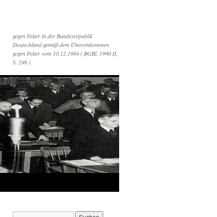
gegen Folter in der Bundesrepublik
Deutschland gemäß dem Übereinkommen
gegen Folter vom 10.12.1984 ( BGBl. 1990 II,
S. 246 )