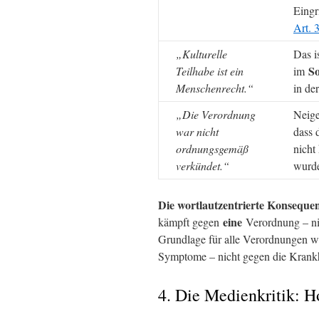
Eingr
Art.
„Kulturelle
Das i
So
Teilhabe ist ein
im
Menschenrecht.“
in de
„Die Verordnung
Neige
war nicht
dass 
ordnungsgemäß
nicht
verkündet.“
wurd
Die wortlautzentrierte Konseque
eine
kämpft gegen
Verordnung – ni
Grundlage für alle Verordnungen w
Symptome – nicht gegen die Krankh
4. Die Medienkritik: Ho