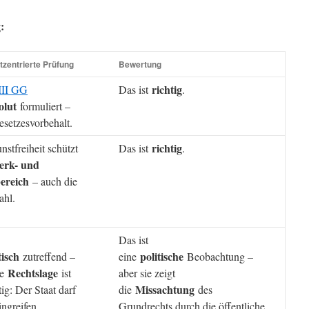
:
tzentrierte Prüfung
Bewertung
richtig
 III GG
Das ist
.
olut
formuliert –
esetzesvorbehalt.
richtig
stfreiheit schützt
Das ist
.
erk- und
ereich
– auch die
hl.
Das ist
tisch
politische
zutreffend –
eine
Beobachtung –
Rechtslage
ie
ist
aber sie zeigt
Missachtung
ig: Der Staat darf
die
des
ingreifen.
Grundrechts durch die öffentliche