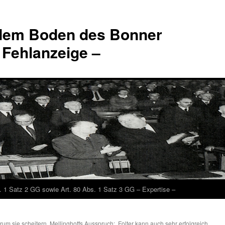
 dem Boden des Bonner
 Fehlanzeige –
. 1 Satz 2 GG sowie Art. 80 Abs. 1 Satz 3 GG – Expertise –
arum sie scheitern
„Mellinghoffs Ausspruch: ‚Folter kann auch sehr erfolgreich