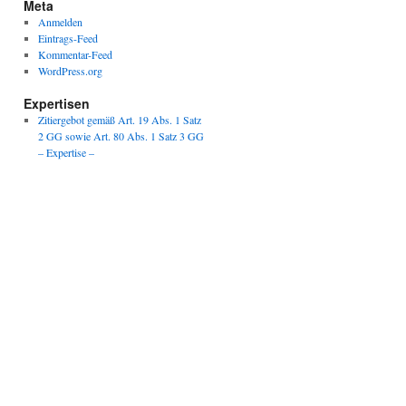
Meta
Anmelden
Eintrags-Feed
Kommentar-Feed
WordPress.org
Expertisen
Zitiergebot gemäß Art. 19 Abs. 1 Satz
2 GG sowie Art. 80 Abs. 1 Satz 3 GG
– Expertise –