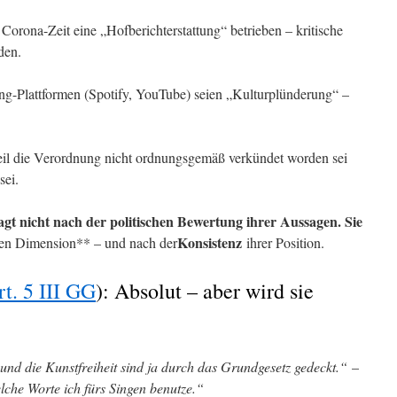
orona-Zeit eine „Hofberichterstattung“ betrieben – kritische
den.
ing-Plattformen (Spotify, YouTube) seien „Kulturplünderung“ –
eil die Verordnung nicht ordnungsgemäß verkündet worden sei
sei.
agt nicht nach der politischen Bewertung ihrer Aussagen. Sie
Konsistenz
hen Dimension** – und nach der
ihrer Position.
rt. 5 III GG
): Absolut – aber wird sie
und die Kunstfreiheit sind ja durch das Grundgesetz gedeckt.“
–
lche Worte ich fürs Singen benutze.“