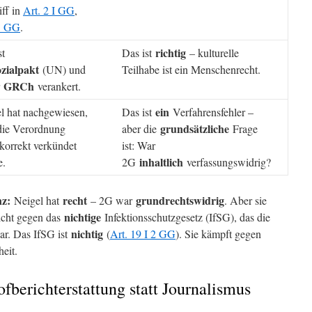
iff in
Art. 2 I GG
,
 3 GG
.
richtig
st
Das ist
– kulturelle
zialpakt
(UN) und
Teilhabe ist ein Menschenrecht.
GRCh
r
verankert.
ein
l hat nachgewiesen,
Das ist
Verfahrensfehler –
grundsätzliche
die Verordnung
aber die
Frage
 korrekt verkündet
ist: War
inhaltlich
e.
2G
verfassungswidrig?
nz:
recht
grundrechtswidrig
Neigel hat
– 2G war
. Aber sie
nichtige
cht gegen das
Infektionsschutzgesetz (IfSG), das die
nichtig
ar. Das IfSG ist
(
Art. 19 I 2 GG
). Sie kämpft gegen
eit.
fberichterstattung statt Journalismus