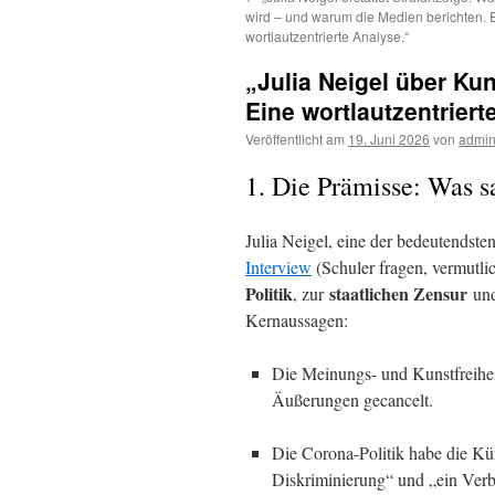
wird – und warum die Medien berichten. 
wortlautzentrierte Analyse.“
„Julia Neigel über Kun
Eine wortlautzentriert
Veröffentlicht am
19. Juni 2026
von
admi
1. Die Prämisse: Was s
Julia Neigel, eine der bedeutendsten
Interview
(Schuler fragen, vermutl
Politik
staatlichen Zensur
, zur
und
Kernaussagen:
Die Meinungs- und Kunstfreihei
Äußerungen gecancelt.
Die Corona-Politik habe die Kün
Diskriminierung“ und „ein Verb