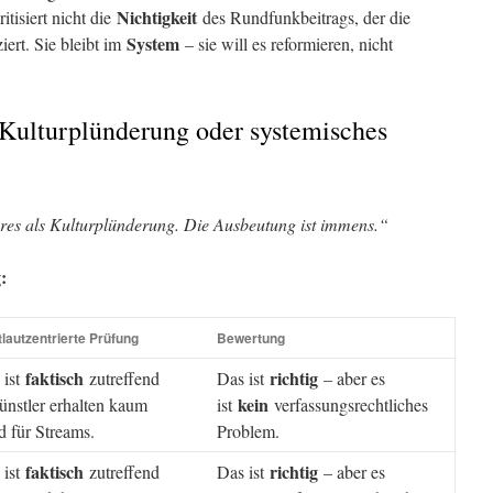
Nichtigkeit
ritisiert nicht die
des Rundfunkbeitrags, der die
System
iert. Sie bleibt im
– sie will es reformieren, nicht
: Kulturplünderung oder systemisches
deres als Kulturplünderung. Die Ausbeutung ist immens.“
:
lautzentrierte Prüfung
Bewertung
faktisch
richtig
 ist
zutreffend
Das ist
– aber es
kein
ünstler erhalten kaum
ist
verfassungsrechtliches
d für Streams.
Problem.
faktisch
richtig
 ist
zutreffend
Das ist
– aber es