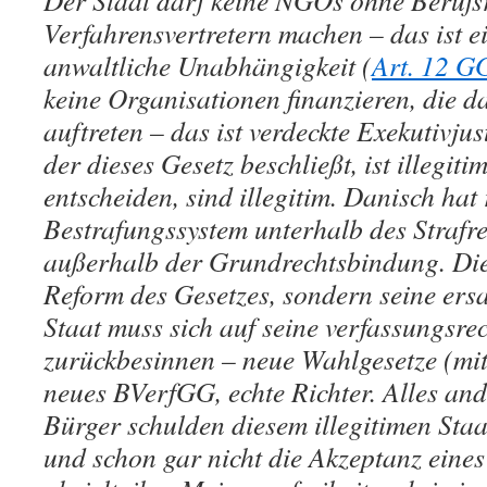
Der Staat darf keine NGOs ohne Berufsr
Verfahrensvertretern machen – das ist ei
anwaltliche Unabhängigkeit (
Art. 12 G
keine Organisationen finanzieren, die d
auftreten – das ist verdeckte Exekutivju
der dieses Gesetz beschließt, ist illegiti
entscheiden, sind illegitim. Danisch hat 
Bestrafungssystem unterhalb des Strafr
außerhalb der Grundrechtsbindung. Die 
Reform des Gesetzes, sondern seine ersa
Staat muss sich auf seine verfassungsr
zurückbesinnen – neue Wahlgesetze (mit 
neues BVerfGG, echte Richter. Alles ande
Bürger schulden diesem illegitimen Sta
und schon gar nicht die Akzeptanz eines