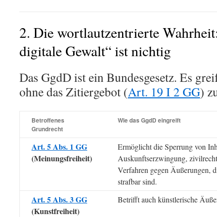
2. Die wortlautzentrierte Wahrhei
digitale Gewalt“ ist nichtig
Das GgdD ist ein Bundesgesetz. Es greif
ohne das Zitiergebot (
Art. 19 I 2 GG
) z
Betroffenes
Wie das GgdD eingreift
Grundrecht
Art. 5 Abs. 1 GG
Ermöglicht die Sperrung von Inh
(Meinungsfreiheit)
Auskunftserzwingung, zivilrecht
Verfahren gegen Äußerungen, di
strafbar sind.
Art. 5 Abs. 3 GG
Betrifft auch künstlerische Äuß
(Kunstfreiheit)