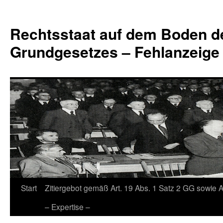
Zum
Inhalt
Rechtsstaat auf dem Boden d
springen
Grundgesetzes – Fehlanzeige
Start
Zitiergebot gemäß Art. 19 Abs. 1 Satz 2 GG sowie A
– Expertise –