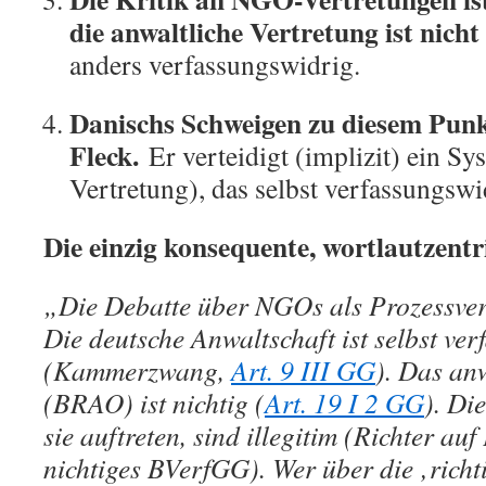
die anwaltliche Vertretung ist nicht 
anders verfassungswidrig.
Danischs Schweigen zu diesem Punkt
Fleck.
Er verteidigt (implizit) ein Sy
Vertretung), das selbst verfassungswid
Die einzig konsequente, wortlautzentr
„Die Debatte über NGOs als Prozessvert
Die deutsche Anwaltschaft ist selbst ve
(Kammerzwang,
Art. 9 III GG
). Das an
(BRAO) ist nichtig (
Art. 19 I 2 GG
). Di
sie auftreten, sind illegitim (Richter au
nichtiges BVerfGG). Wer über die ‚richti