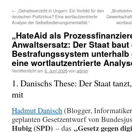
←
„Gehaltsverzicht in Ungarn: Ein Vorbild für den
„Bruttoloh
deutschen Politzirkus? Eine wortlautzentrierte
Gewerkschafte
Analyse der Selbstbedienungsmentalität.“
wortlaut
„HateAid als Prozessfinanzier
Anwaltsersatz: Der Staat baut 
Bestrafungssystem unterhalb 
eine wortlautzentrierte Analys
Veröffentlicht am
9. Juni 2026
von
admin
1. Danischs These: Der Staat tanzt
mit
Hadmut Danisch
(Blogger, Informatiker)
geplanten Gesetzentwurf von Bundesjus
Hubig (SPD)
„Gesetz gegen dig
– das