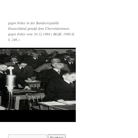
gegen Folter in der Bundesrepublik
Deutschland gemäß dem Übereinkommen
gegen Folter vom 10.12.1984 ( BGBl. 1990 II,
S. 246 )