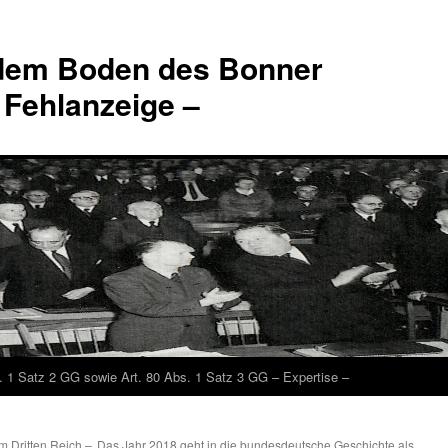
 dem Boden des Bonner
 Fehlanzeige –
. 1 Satz 2 GG sowie Art. 80 Abs. 1 Satz 3 GG – Expertise –
im Dritten Reich –
Das Jahr 2018 geht in die bundesdeutsche Geschichte als