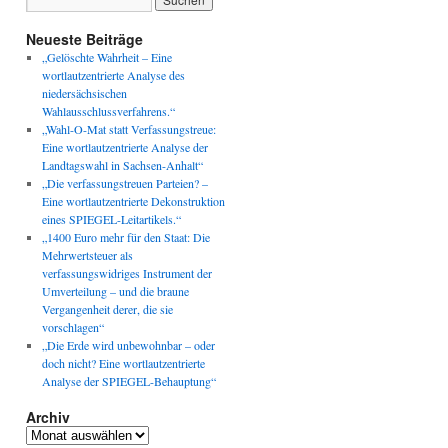
Neueste Beiträge
„Gelöschte Wahrheit – Eine
wortlautzentrierte Analyse des
niedersächsischen
Wahlausschlussverfahrens.“
„Wahl-O-Mat statt Verfassungstreue:
Eine wortlautzentrierte Analyse der
Landtagswahl in Sachsen-Anhalt“
„Die verfassungstreuen Parteien? –
Eine wortlautzentrierte Dekonstruktion
eines SPIEGEL-Leitartikels.“
„1400 Euro mehr für den Staat: Die
Mehrwertsteuer als
verfassungswidriges Instrument der
Umverteilung – und die braune
Vergangenheit derer, die sie
vorschlagen“
„Die Erde wird unbewohnbar – oder
doch nicht? Eine wortlautzentrierte
Analyse der SPIEGEL-Behauptung“
Archiv
Archiv