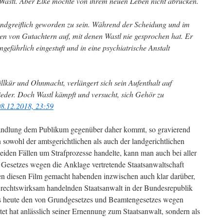
rt Wastl. Aber Elke möchte von ihrem neuen Leben nicht abrücken.
handgreiflich geworden zu sein. Während der Scheidung und im
en von Gutachtern auf, mit denen Wastl nie gesprochen hat. Er
gefährlich eingestuft und in eine psychiatrische Anstalt
llkür und Ohnmacht, verlängert sich sein Aufenthalt auf
der. Doch Wastl kämpft und versucht, sich Gehör zu
08.12.2018, 23:59
andlung dem Publikum gegenüber daher kommt, so gravierend
n sowohl der amtsgerichtlichen als auch der landgerichtlichen
 beiden Fällen um Strafprozesse handelte, kann man auch bei aller
on Gesetzes wegen die Anklage vertretende Staatsanwaltschaft
den diesen Film gemacht habenden inzwischen auch klar darüber,
 rechtswirksam handelnden Staatsanwalt in der Bundesrepublik
 bis heute den von Grundgesetzes und Beamtengesetzes wegen
tet hat anlässlich seiner Ernennung zum Staatsanwalt, sondern als