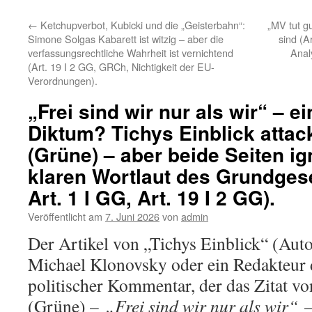
←
Ketchupverbot, Kubicki und die „Geisterbahn“:
„MV tut g
Simone Solgas Kabarett ist witzig – aber die
sind (A
verfassungsrechtliche Wahrheit ist vernichtend
Anal
(Art. 19 I 2 GG, GRCh, Nichtigkeit der EU-
Verordnungen).
„Frei sind wir nur als wir“ – ei
Diktum? Tichys Einblick attac
(Grüne) – aber beide Seiten i
klaren Wortlaut des Grundgese
Art. 1 I GG, Art. 19 I 2 GG).
Veröffentlicht am
7. Juni 2026
von
admin
Der Artikel von „Tichys Einblick“ (Auto
Michael Klonovsky oder ein Redakteur d
politischer Kommentar, der das Zitat v
(Grüne) –
„Frei sind wir nur als wir“
–