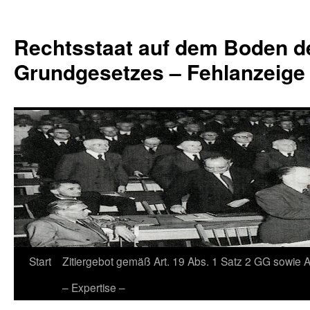
Zum
Inhalt
Rechtsstaat auf dem Boden d
springen
Grundgesetzes – Fehlanzeige
Start
Zitiergebot gemäß Art. 19 Abs. 1 Satz 2 GG sowie A
– Expertise –