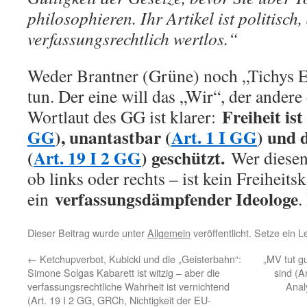
philosophieren. Ihr Artikel ist politisch,
verfassungsrechtlich wertlos.“
Weder Brantner (Grüne) noch „Tichys E
tun. Der eine will das „Wir“, der andere
Freiheit ist
Wortlaut des GG ist klarer:
GG
), unantastbar (
Art. 1 I GG
) und 
(
Art. 19 I 2 GG
) geschützt.
Wer diesen 
ob links oder rechts – ist kein Freiheits
verfassungsdämpfender Ideologe
ein
.
Dieser Beitrag wurde unter
Allgemein
veröffentlicht. Setze ein 
←
Ketchupverbot, Kubicki und die „Geisterbahn“:
„MV tut g
Simone Solgas Kabarett ist witzig – aber die
sind (A
verfassungsrechtliche Wahrheit ist vernichtend
Anal
(Art. 19 I 2 GG, GRCh, Nichtigkeit der EU-