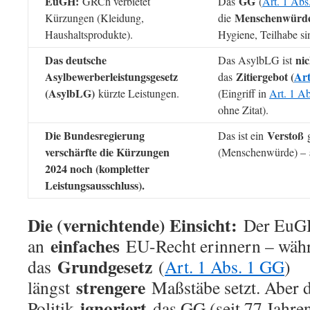
EuGH:
GG
GRCh verbietet
Das
(
Art. 1 Ab
Menschenwürd
Kürzungen (Kleidung,
die
Haushaltsprodukte).
Hygiene, Teilhabe s
Das deutsche
nic
Das AsylbLG ist
Asylbewerberleistungsgesetz
Zitiergebot (
Art
das
(AsylbLG)
kürzte Leistungen.
(Eingriff in
Art. 1 A
ohne Zitat).
Die Bundesregierung
Verstoß
Das ist ein
verschärfte die Kürzungen
(Menschenwürde) –
2024 noch (kompletter
Leistungsausschluss).
Die (vernichtende) Einsicht:
Der EuGH
einfaches
an
EU-Recht erinnern – wäh
Grundgesetz
das
(
Art. 1 Abs. 1 GG
)
strengere
längst
Maßstäbe setzt. Aber d
ignoriert
Politik
das GG (seit 77 Jahren