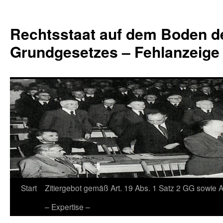
Zum
Inhalt
Rechtsstaat auf dem Boden d
springen
Grundgesetzes – Fehlanzeige
Start
Zitiergebot gemäß Art. 19 Abs. 1 Satz 2 GG sowie A
– Expertise –