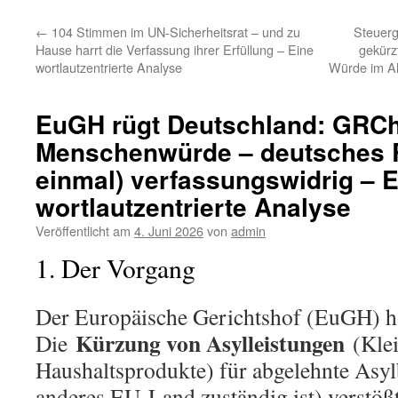
←
104 Stimmen im UN-Sicherheitsrat – und zu
Steuerg
Hause harrt die Verfassung ihrer Erfüllung – Eine
gekürz
wortlautzentrierte Analyse
Würde im Alt
EuGH rügt Deutschland: GRCh
Menschenwürde – deutsches R
einmal) verfassungswidrig – E
wortlautzentrierte Analyse
Veröffentlicht am
4. Juni 2026
von
admin
1. Der Vorgang
Der Europäische Gerichtshof (EuGH) ha
Kürzung von Asylleistungen
Die
(Klei
Haushaltsprodukte) für abgelehnte Asyl
anderes EU-Land zuständig ist) verstö