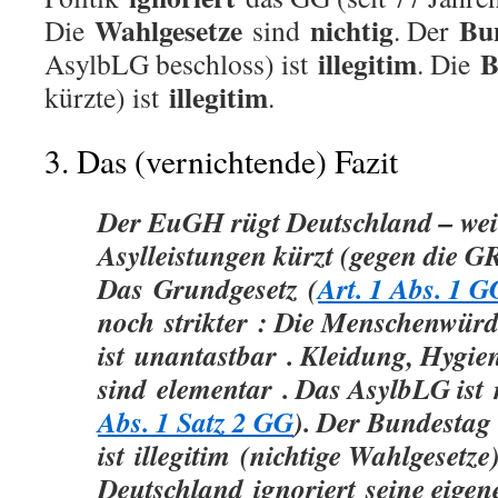
Wahlgesetze
nichtig
Bu
Die
sind
. Der
illegitim
B
AsylbLG beschloss) ist
. Die
illegitim
kürzte) ist
.
3. Das (vernichtende) Fazit
Der EuGH rügt Deutschland – wei
Asylleistungen kürzt (gegen die G
Das
Grundgesetz
(
Art. 1 Abs. 1 G
noch
strikter
: Die Menschenwürd
ist
unantastbar
. Kleidung, Hygie
sind
elementar
. Das AsylbLG ist
Abs. 1 Satz 2 GG
). Der Bundestag
ist
illegitim
(nichtige Wahlgesetze)
Deutschland
ignoriert
seine eigen