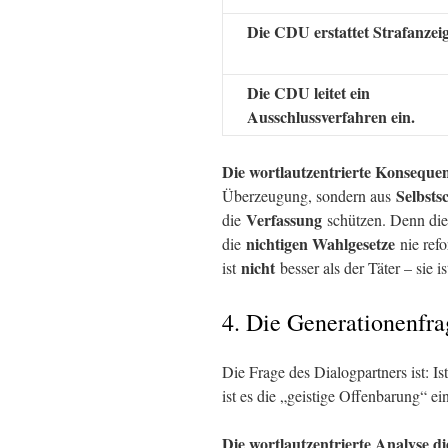
Die CDU erstattet Strafanzeig
Die CDU leitet ein
Ausschlussverfahren ein.
Die wortlautzentrierte Konseque
Selbsts
Überzeugung, sondern aus
Verfassung
die
schützen. Denn di
nichtigen Wahlgesetze
die
nie refo
nicht
ist
besser als der Täter – sie i
4. Die Generationenfra
Die Frage des Dialogpartners ist: I
ist es die „geistige Offenbarung“ ei
Die wortlautzentrierte Analyse di