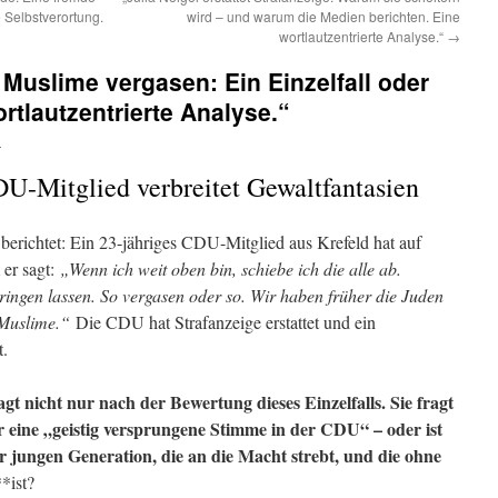
 Selbstverortung.
wird – und warum die Medien berichten. Eine
wortlautzentrierte Analyse.“
→
 Muslime vergasen: Ein Einzelfall oder
tlautzentrierte Analyse.“
n
U-Mitglied verbreitet Gewaltfantasien
berichtet: Ein 23-jähriges CDU-Mitglied aus Krefeld hat auf
 er sagt:
„Wenn ich weit oben bin, schiebe ich die alle ab.
ringen lassen. So vergasen oder so. Wir haben früher die Juden
 Muslime.“
Die CDU hat Strafanzeige erstattet und ein
t.
agt nicht nur nach der Bewertung dieses Einzelfalls. Sie fragt
ur eine „geistig versprungene Stimme in der CDU“ – oder ist
r jungen Generation, die an die Macht strebt, und die ohne
*ist?