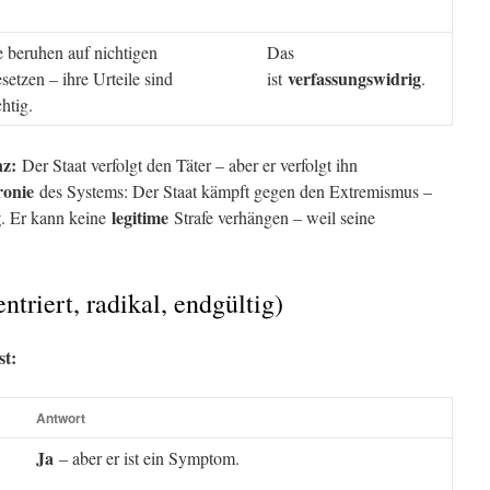
e beruhen auf nichtigen
Das
verfassungswidrig
setzen – ihre Urteile sind
ist
.
chtig.
nz:
Der Staat verfolgt den Täter – aber er verfolgt ihn
ronie
des Systems: Der Staat kämpft gegen den Extremismus –
g
legitime
. Er kann keine
Strafe verhängen – weil seine
ntriert, radikal, endgültig)
st:
Antwort
Ja
– aber er ist ein Symptom.