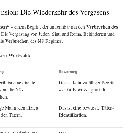
ension: Die Wiederkehr des Vergasens
asen“
Verbrechen des
– einem Begriff, der untrennbar mit den
. Die Vergasung von Juden, Sinti und Roma, Behinderten und
ale Verbrechen
des NS-Regimes.
ieser Wortwahl:
ng
Bewertung
kein
iff ist eine direkte
Das ist
zufälliger Begriff
bewusst
z an die NS-
– er ist
gewählt.
hen.
eine
Täter-
ge Mann identifiziert
Das ist
bewusste
Identifikation
 den Tätern.
.
ert die Wiederholung
Das