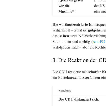
wir die
der NS-
Muslime“
eine ne
Die wortlautzentrierte Konseque
gutgeheiße
verharmlost – er hat sie
bewusste
das ist
NS-Verherrlichung
nichtig
Strafnormen sind
(
Art. 19 
verfolgt den Täter – aber die Recht
3. Die Reaktion der C
scharfer Kr
Die CDU reagierte mit
Parteiausschlussverfahren
ein
ein
Handlung
Die CDU distanziert sich.