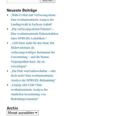
Neueste Beiträge
„Wahl-O-Mat statt Verfassungstreue:
Eine wortlautzentrierte Analyse der
Landtagswahl in Sachsen-Anhalt“
„Die verfassungstreuen Parteien? –
Eine wortlautzentrierte Dekonstruktion
eines SPIEGEL-Leitartikels.“
„1400 Euro mehr für den Staat: Die
Mehrwertsteuer als
verfassungswidriges Instrument der
Umverteilung – und die braune
Vergangenheit derer, die sie
vorschlagen“
„Die Erde wird unbewohnbar – oder
doch nicht? Eine wortlautzentrierte
Analyse der SPIEGEL-Behauptung“
„Leipzig oder Celle? Eine
wortlautzentrierte Analyse der
staatlichen Inszenierung von
Bedrohungsszenarien“
Archiv
Archiv