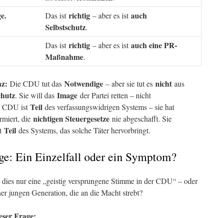
e.
richtig
auch
Das ist
– aber es ist
Selbstschutz
.
richtig
auch eine PR-
Das ist
– aber es ist
Maßnahme
.
nz:
Notwendige
nicht
Die CDU tut das
– aber sie tut es
aus
chutz
Image
. Sie will das
der Partei retten – nicht
Teil
e CDU ist
des verfassungswidrigen Systems – sie hat
nichtigen Steuergesetze
rmiert, die
nie abgeschafft. Sie
Teil
st
des Systems, das solche Täter hervorbringt.
ge: Ein Einzelfall oder ein Symptom?
st dies nur eine „geistig versprungene Stimme in der CDU“ – oder
ner jungen Generation, die an die Macht strebt?
eser Frage: