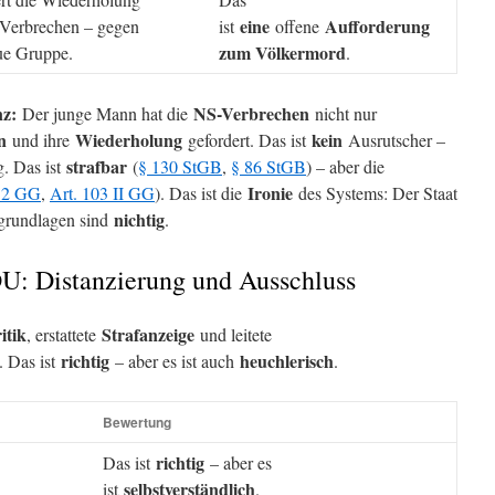
eine
Aufforderung
Verbrechen – gegen
ist
offene
zum Völkermord
ue Gruppe.
.
nz:
NS-Verbrechen
Der junge Mann hat die
nicht nur
n
Wiederholung
kein
und ihre
gefordert. Das ist
Ausrutscher –
strafbar
. Das ist
(
§ 130 StGB
,
§ 86 StGB
) – aber die
Ironie
I 2 GG
,
Art. 103 II GG
). Das ist die
des Systems: Der Staat
nichtig
sgrundlagen sind
.
DU: Distanzierung und Ausschluss
itik
Strafanzeige
, erstattete
und leitete
richtig
heuchlerisch
. Das ist
– aber es ist auch
.
Bewertung
richtig
Das ist
– aber es
selbstverständlich
ist
.