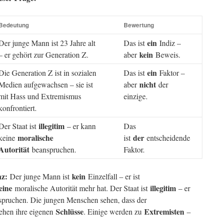
Bedeutung
Bewertung
ein
Der junge Mann ist 23 Jahre alt
Das ist
Indiz –
kein
– er gehört zur Generation Z.
aber
Beweis.
ein
Die Generation Z ist in sozialen
Das ist
Faktor –
nicht
Medien aufgewachsen – sie ist
aber
der
mit Hass und Extremismus
einzige.
konfrontiert.
illegitim
Der Staat ist
– er kann
Das
moralische
der
keine
ist
entscheidende
Autorität
beanspruchen.
Faktor.
nz:
kein
Der junge Mann ist
Einzelfall – er ist
eine
illegitim
moralische Autorität mehr hat. Der Staat ist
– er
pruchen. Die jungen Menschen sehen, dass der
Schlüsse
Extremisten
iehen ihre eigenen
. Einige werden zu
–