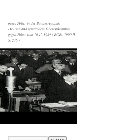
gegen Folter in der Bundesrepublik
Deutschland gemäß dem Übereinkommen
gegen Folter vom 10.12.1984 ( BGBl. 1990 II,
S. 246 )