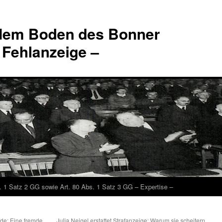
 dem Boden des Bonner
 Fehlanzeige –
. 1 Satz 2 GG sowie Art. 80 Abs. 1 Satz 3 GG – Expertise –
de: Eine fremde
„Julia Neigel erstattet Strafanzeige: Warum sie scheitern