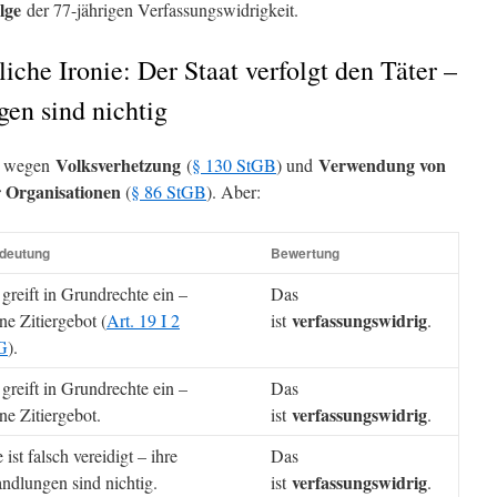
lge
der 77-jährigen Verfassungswidrigkeit.
liche Ironie: Der Staat verfolgt den Täter –
gen sind nichtig
Volksverhetzung
Verwendung von
nn wegen
(
§ 130 StGB
) und
 Organisationen
(
§ 86 StGB
). Aber:
deutung
Bewertung
 greift in Grundrechte ein –
Das
verfassungswidrig
ne Zitiergebot (
Art. 19 I 2
ist
.
G
).
 greift in Grundrechte ein –
Das
verfassungswidrig
ne Zitiergebot.
ist
.
e ist falsch vereidigt – ihre
Das
verfassungswidrig
ndlungen sind nichtig.
ist
.