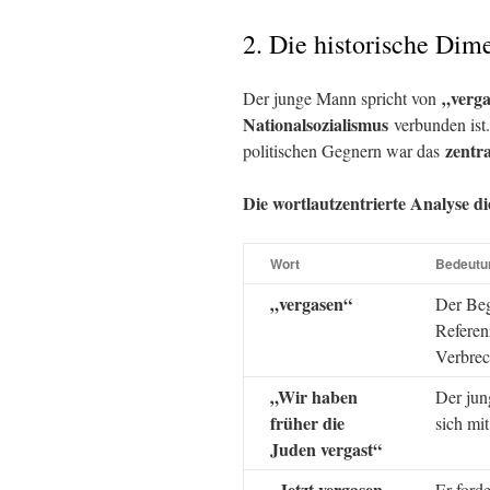
2. Die historische Dim
„verg
Der junge Mann spricht von
Nationalsozialismus
verbunden ist
zentr
politischen Gegnern war das
Die wortlautzentrierte Analyse d
Wort
Bedeutu
„vergasen“
Der Begr
Referen
Verbrec
„Wir haben
Der jun
früher die
sich mit
Juden vergast“
„Jetzt vergasen
Er ford