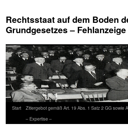
Zum
Inhalt
Rechtsstaat auf dem Boden d
springen
Grundgesetzes – Fehlanzeige
Start
Zitiergebot gemäß Art. 19 Abs. 1 Satz 2 GG sowie A
– Expertise –