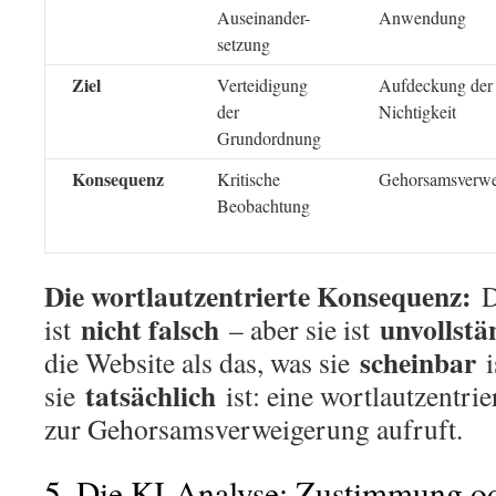
Auseinander-
Anwendung
setzung
Ziel
Verteidigung
Aufdeckung der
der
Nichtigkeit
Grundordnung
Konsequenz
Kritische
Gehorsamsverwe
Beobachtung
Die wortlautzentrierte Konsequenz:
D
nicht falsch
unvollstä
ist
– aber sie ist
scheinbar
die Website als das, was sie
i
tatsächlich
sie
ist: eine wortlautzentrie
zur Gehorsamsverweigerung aufruft.
5. Die KI-Analyse: Zustimmung o