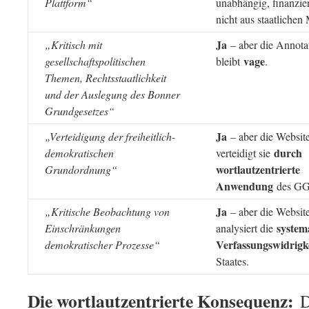
Plattform“
unabhängig, finanzier
nicht aus staatlichen 
Ja
„Kritisch mit
– aber die Annota
vage
gesellschaftspolitischen
bleibt
.
Themen, Rechtsstaatlichkeit
und der Auslegung des Bonner
Grundgesetzes“
Ja
„Verteidigung der freiheitlich-
– aber die Websit
durch
demokratischen
verteidigt sie
wortlautzentrierte
Grundordnung“
Anwendung
des GG
Ja
„Kritische Beobachtung von
– aber die Websit
system
Einschränkungen
analysiert die
Verfassungswidrigk
demokratischer Prozesse“
Staates.
Die wortlautzentrierte Konsequenz:
D