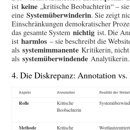
keine
ist
„kritische Beobachterin“ – sie 
Systemüberwinderin
eine
. Sie zeigt ni
Einschränkungen demokratischer Prozess
nichtig
das gesamte System
ist. Die An
harmlos
ist
– sie beschreibt die Websit
systemimmanente
als
Kritikerin, nicht
systemüberwindende
als
Analytikerin.
4. Die Diskrepanz: Annotation vs. 
Aspekt
Annotation
Realität der Websi
Rolle
Kritische
Systemüberwind
Beobachterin
Methode
Kritische
Wortlautzentriert