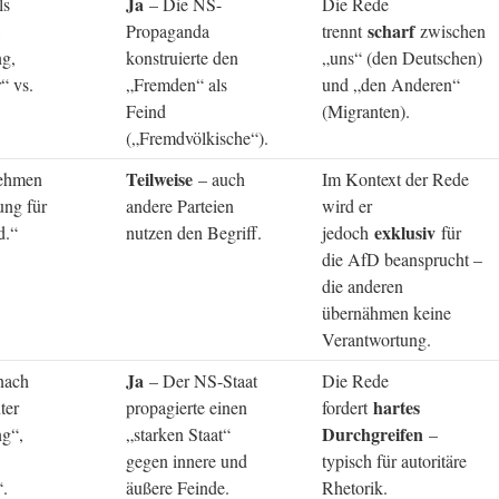
Ja
ls
– Die NS-
Die Rede
scharf
,
Propaganda
trennt
zwischen
g,
konstruierte den
„uns“ (den Deutschen)
“ vs.
„Fremden“ als
und „den Anderen“
Feind
(Migranten).
(„Fremdvölkische“).
Teilweise
nehmen
– auch
Im Kontext der Rede
ung für
andere Parteien
wird er
exklusiv
d.“
nutzen den Begriff.
jedoch
für
die AfD beansprucht –
die anderen
übernähmen keine
Verantwortung.
Ja
nach
– Der NS-Staat
Die Rede
hartes
ter
propagierte einen
fordert
Durchgreifen
g“,
„starken Staat“
–
,
gegen innere und
typisch für autoritäre
“.
äußere Feinde.
Rhetorik.