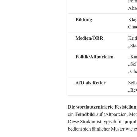
Ford
Abs
Bildung
Klag
Chao
Medien/ÖRR
Krit
„Sta
Politik/Altparteien
„Kar
„Sel
„Cha
AfD als Retter
Selb
„Bew
Die wortlautzentrierte Feststellun
Feindbild
ein
auf (Altparteien, Med
popul
Diese Struktur ist typisch für
bedient sich ähnlicher Muster wie 