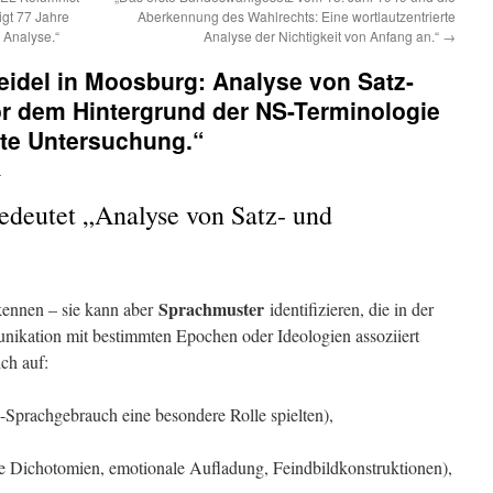
igt 77 Jahre
Aberkennung des Wahlrechts: Eine wortlautzentrierte
 Analyse.“
Analyse der Nichtigkeit von Anfang an.“
→
eidel in Moosburg: Analyse von Satz-
or dem Hintergrund der NS-Terminologie
erte Untersuchung.“
n
edeutet „Analyse von Satz- und
Sprachmuster
kennen – sie kann aber
identifizieren, die in der
nikation mit bestimmten Epochen oder Ideologien assoziiert
ch auf:
-Sprachgebrauch eine besondere Rolle spielten),
e Dichotomien, emotionale Aufladung, Feindbildkonstruktionen),