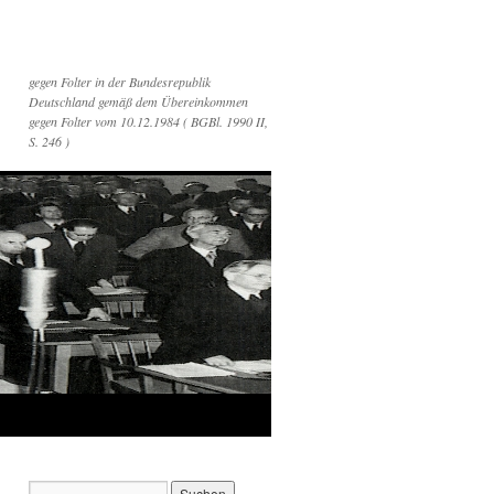
gegen Folter in der Bundesrepublik
Deutschland gemäß dem Übereinkommen
gegen Folter vom 10.12.1984 ( BGBl. 1990 II,
S. 246 )