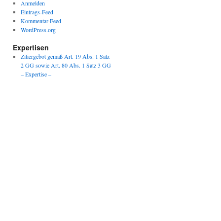
Anmelden
Eintrags-Feed
Kommentar-Feed
WordPress.org
Expertisen
Zitiergebot gemäß Art. 19 Abs. 1 Satz
2 GG sowie Art. 80 Abs. 1 Satz 3 GG
– Expertise –