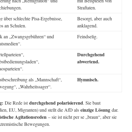
erung nach „Remigration“ und
mit Beispielen von
chiebungen.
Straftaten.
e über schlechte Pisa-Ergebnisse,
Besorgt, aber auch
s an Schulen.
anklagend.
ik an „Zwangsgebühren“ und
Feindselig.
atsmedien“.
Durchgehend
tellparteien“,
abwertend.
bstbedienungsladen“,
osparteien“.
Hymnisch.
stbeschreibung als „Mannschaft“,
egung“, „Wahrheitssager“.
g:
durchgehend polarisierend
Die Rede ist
. Sie baut
einzige Lösung
ien, EU, Migranten) und stellt die AfD als
dar.
istische Agitationsreden
– sie ist nicht per se „braun“, aber sie
extremistische Bewegungen.