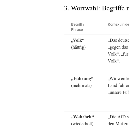
3. Wortwahl: Begriffe 
Begriff /
Kontext in d
Phrase
„Volk“
„Das deuts
(häufig)
„gegen das
Volk“, „für
Volk“.
„Führung“
„Wir werde
(mehrmals)
Land führe
„unsere Fü
„Wahrheit“
„Die AfD st
(wiederholt)
den Mut zu