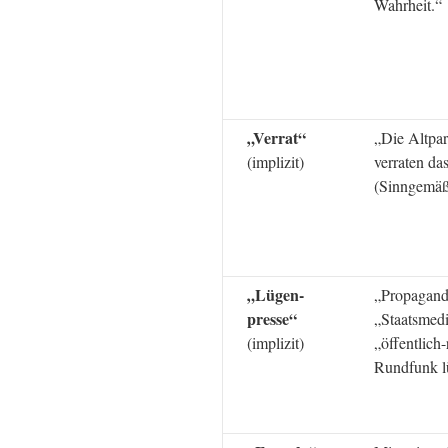
Wahrheit.“
„Verrat“
„Die Altpar
(implizit)
verraten da
(Sinngemäß
„Lügen-
„Propagand
presse“
„Staatsmed
(implizit)
„öffentlich-
Rundfunk l