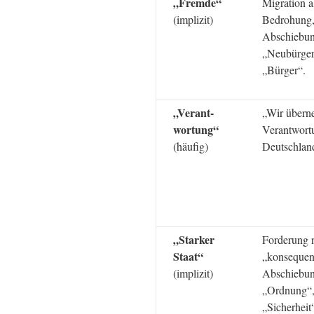
„Fremde“
Migration a
(implizit)
Bedrohung
Abschiebun
„Neubürger
„Bürger“.
„Verant-
„Wir über
wortung“
Verantwort
(häufig)
Deutschlan
„Starker
Forderung 
Staat“
„konsequen
(implizit)
Abschiebun
„Ordnung“
„Sicherheit