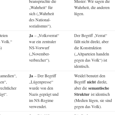
beanspruchte die
Muster: Wir sagen die
„Wahrheit“ für
Wahrheit, die anderen
sich („Wahrheit
lügen.
des National-
sozialismus“).
Ja
teien
– „Volksverrat“
Der Begriff „Verrat“
s Volk.“
war ein zentraler
fällt nicht direkt, aber
)
NS-Vorwurf
die Konstruktion
(„November-
(„Altparteien handeln
verbrecher“).
gegen das Volk“) ist
identisch.
Ja
amedien“,
– Der Begriff
Weidel benutzt den
nicht
ien“,
„Lügenpresse“
Begriff
direkt,
semantische
rechtlicher
wurde von den
aber die
Struktur
ügt“.
Nazis geprägt und
ist identisch
im NS-Regime
(Medien lügen, sie sind
verwendet.
gegen das Volk).