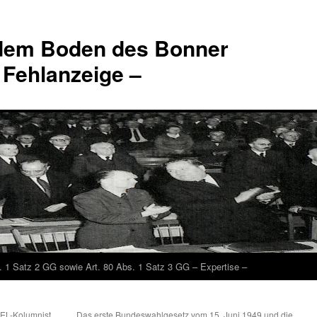
 dem Boden des Bonner
 Fehlanzeige –
. 1 Satz 2 GG sowie Art. 80 Abs. 1 Satz 3 GG – Expertise –
GEL-Kolumnist
„Das erste Bundeswahlgesetz vom 15. Juni 1949 und die