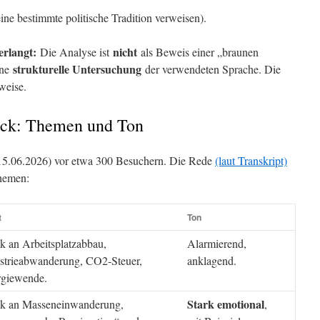
ine bestimmte politische Tradition verweisen).
erlangt:
nicht
Die Analyse ist
als Beweis einer „braunen
strukturelle Untersuchung
ine
der verwendeten Sprache. Die
weise.
ick: Themen und Ton
15.06.2026) vor etwa 300 Besuchern. Die Rede
(laut Transkript)
Themen:
t
Ton
ik an Arbeitsplatzabbau,
Alarmierend,
strieabwanderung, CO2-Steuer,
anklagend.
rgiewende.
Stark emotional
ik an Masseneinwanderung,
,