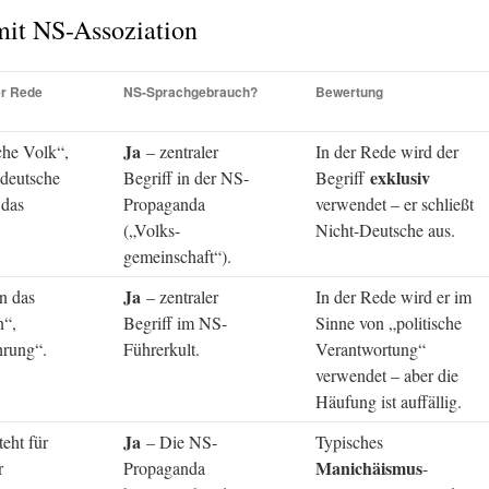
mit NS-Assoziation
er Rede
NS-Sprachgebrauch?
Bewertung
Ja
che Volk“,
– zentraler
In der Rede wird der
exklusiv
 deutsche
Begriff in der NS-
Begriff
 das
Propaganda
verwendet – er schließt
(„Volks-
Nicht-Deutsche aus.
gemeinschaft“).
Ja
n das
– zentraler
In der Rede wird er im
n“,
Begriff im NS-
Sinne von „politische
hrung“.
Führerkult.
Verantwortung“
verwendet – aber die
Häufung ist auffällig.
Ja
eht für
– Die NS-
Typisches
Manichäismus
r
Propaganda
-