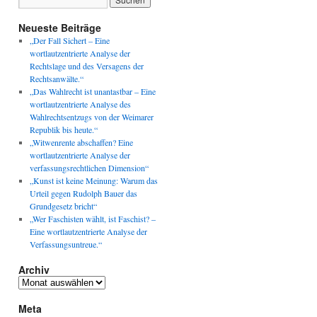
Neueste Beiträge
„Der Fall Sichert – Eine
wortlautzentrierte Analyse der
Rechtslage und des Versagens der
Rechtsanwälte.“
„Das Wahlrecht ist unantastbar – Eine
wortlautzentrierte Analyse des
Wahlrechtsentzugs von der Weimarer
Republik bis heute.“
„Witwenrente abschaffen? Eine
wortlautzentrierte Analyse der
verfassungsrechtlichen Dimension“
„Kunst ist keine Meinung: Warum das
Urteil gegen Rudolph Bauer das
Grundgesetz bricht“
„Wer Faschisten wählt, ist Faschist? –
Eine wortlautzentrierte Analyse der
Verfassungsuntreue.“
Archiv
Archiv
Meta