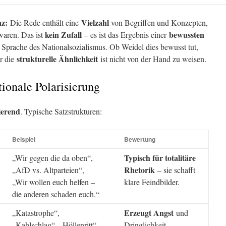
nz:
Vielzahl
Die Rede enthält eine
von Begriffen und Konzepten,
kein Zufall
bewussten
waren. Das ist
– es ist das Ergebnis einer
 Sprache des Nationalsozialismus. Ob Weidel dies bewusst tut,
strukturelle Ähnlichkeit
er die
ist nicht von der Hand zu weisen.
tionale Polarisierung
ierend
. Typische Satzstrukturen:
Beispiel
Bewertung
Typisch für totalitäre
„Wir gegen die da oben“,
Rhetorik
„AfD vs. Altparteien“,
– sie schafft
„Wir wollen euch helfen –
klare Feindbilder.
die anderen schaden euch.“
Erzeugt Angst
„Katastrophe“,
und
„Kahlschlag“, „Höllenritt“,
Dringlichkeit –